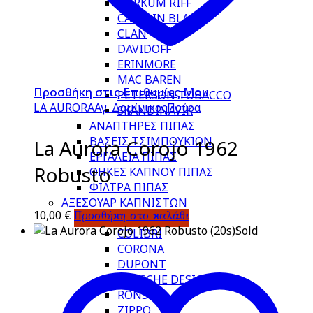
BORKUM RIFF
CAPTAIN BLACK
CLAN
DAVIDOFF
ERINMORE
MAC BAREN
Προσθήκη στις Επιθυμίες Μου
PETERSON TOBACCO
LA AURORA
Αγ. Δομίνικος
Πούρα
SKANDINAVIK
ΑΝΑΠΤΗΡΕΣ ΠΙΠΑΣ
ΒΑΣΕΙΣ ΤΣΙΜΠΟΥΚΙΩΝ
La Aurora Corojo 1962
ΕΡΓΑΛΕΙΑ ΠΙΠΑΣ
Robusto
ΘΗΚΕΣ ΚΑΠΝΟΥ ΠΙΠΑΣ
ΦΙΛΤΡΑ ΠΙΠΑΣ
ΑΞΕΣΟΥΑΡ ΚΑΠΝΙΣΤΩΝ
10,00
€
Προσθήκη στο καλάθι
ΑΝΑΠΤΗΡΕΣ
Sold
COLIBRI
CORONA
DUPONT
PORSCHE DESIGN
RONSON
ZIPPO