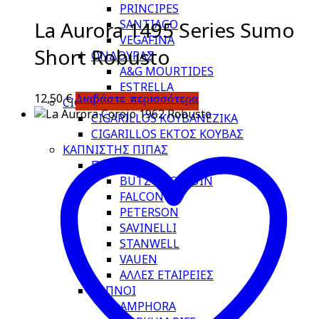
PRINCIPES
La Aurora 1495 Series Sumo
SANTIAGO
VEGAFINA
Short Robusto
ΟΝΔΟΥΡΑΣ
A&G MOURTIDES
ESTRELLA
12,50
€
Διαβάστε περισσότερα
CIGARILLOS
CIGARILLOS ΚΟΥΒΑΝΕΖΙΚΑ
CIGARILLOS ΕΚΤΟΣ ΚΟΥΒΑΣ
ΚΑΠΝΙΣΤΗΣ ΠΙΠΑΣ
ΠΙΠΕΣ
BUTZ CHOIQUIN
FALCON
PETERSON
SAVINELLI
STANWELL
VAUEN
ΑΛΛΕΣ ΕΤΑΙΡΕΙΕΣ
ΚΑΠΝΟΙ
AMPHORA