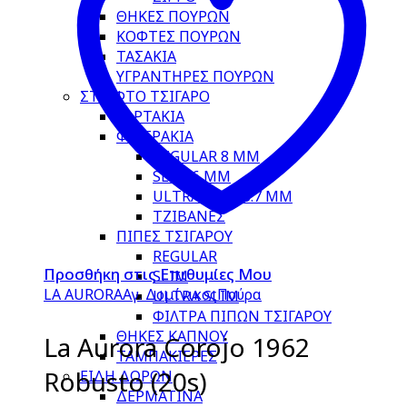
ΘΗΚΕΣ ΠΟΥΡΩΝ
ΚΟΦΤΕΣ ΠΟΥΡΩΝ
ΤΑΣΑΚΙΑ
ΥΓΡΑΝΤΗΡΕΣ ΠΟΥΡΩΝ
ΣΤΡΙΦΤΟ ΤΣΙΓΑΡΟ
ΧΑΡΤΑΚΙΑ
ΦΙΛΤΡΑΚΙΑ
REGULAR 8 MM
SLIM 6 MM
ULTRA SLIM 5.7 MM
ΤΖΙΒΑΝΕΣ
ΠΙΠΕΣ ΤΣΙΓΑΡΟΥ
REGULAR
Προσθήκη στις Επιθυμίες Μου
SLIM
LA AURORA
Αγ. Δομίνικος
Πούρα
ULTRA SLIM
ΦΙΛΤΡΑ ΠΙΠΩΝ ΤΣΙΓΑΡΟΥ
ΘΗΚΕΣ ΚΑΠΝΟΥ
La Aurora Corojo 1962
ΤΑΜΠΑΚΙΕΡΕΣ
Robusto (20s)
ΕΙΔΗ ΔΩΡΩΝ
ΔΕΡΜΑΤΙΝΑ