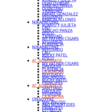
ROMEO Y JULIETA
QUAI D’ORSAY
SANCHO PANZA
QUINTERO
TRINIDAD
RAFAEL GONZALEZ
VEGUEROS
RAMON ALLONES
ΝΙΚΑΡΑΓΟΥΑΣ
ROMEO Y JULIETA
CAO
SANCHO PANZA
EPICO
TRINIDAD
MY FATHER CIGARS
VEGUEROS
PLASENCIA
ΝΙΚΑΡΑΓΟΥΑΣ
REPOSADO
CAO
ROCKY PATEL
EPICO
ΑΓ. ΔΟΜΙΝΙΚΟΥ
MY FATHER CIGARS
DAVIDOFF
PLASENCIA
LA AURORA
REPOSADO
MACANUDO
ROCKY PATEL
PRINCIPES
ΑΓ. ΔΟΜΙΝΙΚΟΥ
SANTIAGO
DAVIDOFF
VEGAFINA
LA AURORA
ΟΝΔΟΥΡΑΣ
MACANUDO
A&G MOURTIDES
PRINCIPES
ESTRELLA