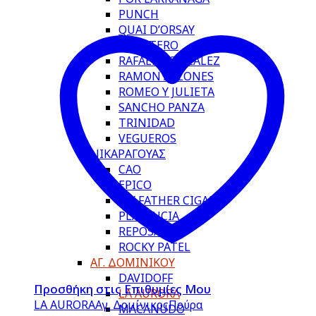
PUNCH
QUAI D’ORSAY
QUINTERO
RAFAEL GONZALEZ
RAMON ALLONES
ROMEO Y JULIETA
SANCHO PANZA
TRINIDAD
VEGUEROS
ΝΙΚΑΡΑΓΟΥΑΣ
CAO
EPICO
MY FATHER CIGARS
PLASENCIA
REPOSADO
ROCKY PATEL
ΑΓ. ΔΟΜΙΝΙΚΟΥ
DAVIDOFF
Προσθήκη στις Επιθυμίες Μου
LA AURORA
LA AURORA
Αγ. Δομίνικος
Πούρα
MACANUDO