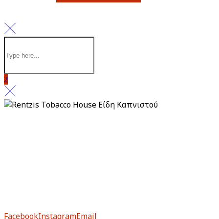
Πολιτική απορρήτου
Πληρωμή & Παραλαβή
Επιστροφές & Ακυρώσεις
Από το 1983, το Rentzis Tobacco House είναι ιστορικό
στέκι για τους μυημένους αλλά και για τους νέους
λάτρεις του καπνού.
Facebook
Instagram
Email