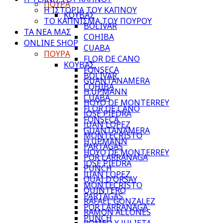
ΠΟΥΡΑ
Η ΙΣΤΟΡΙΑ ΤΟΥ ΚΑΠΝΟΥ
ΚΟΥΒΑΣ
ΤΟ ΚΑΠΝΙΣΜΑ ΤΟΥ ΠΟΥΡΟΥ
BOLIVAR
ΤΑ ΝΕΑ ΜΑΣ
COHIBA
ONLINE SHOP
CUABA
ΠΟΥΡΑ
FLOR DE CANO
ΚΟΥΒΑΣ
FONSECA
BOLIVAR
GUANTANAMERA
COHIBA
H.UPMANN
CUABA
HOYO DE MONTERREY
FLOR DE CANO
JOSE PIEDRA
FONSECA
JUAN LOPEZ
GUANTANAMERA
MONTECRISTO
H.UPMANN
PARTAGAS
HOYO DE MONTERREY
POR LARRANAGA
JOSE PIEDRA
PUNCH
JUAN LOPEZ
QUAI D’ORSAY
MONTECRISTO
QUINTERO
PARTAGAS
RAFAEL GONZALEZ
POR LARRANAGA
RAMON ALLONES
PUNCH