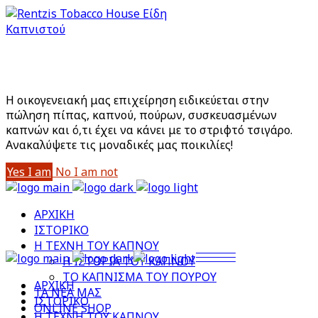
Είστε άνω των 18;
Με την είσοδό σας στο site αποδέχεστε την Πολιτική
Απορρήτου μας
Η οικογενειακή μας επιχείρηση ειδικεύεται στην
πώληση πίπας, καπνού, πούρων, συσκευασμένων
καπνών και ό,τι έχει να κάνει με το στριφτό τσιγάρο.
Aνακαλύψετε τις μοναδικές μας ποικιλίες!
Yes I am
No I am not
ΑΡΧΙΚΗ
ΙΣΤΟΡΙΚΟ
Η ΤΕΧΝΗ ΤΟΥ ΚΑΠΝΟΥ
Η ΙΣΤΟΡΙΑ ΤΟΥ ΚΑΠΝΟΥ
ΤΟ ΚΑΠΝΙΣΜΑ ΤΟΥ ΠΟΥΡΟΥ
ΑΡΧΙΚΗ
ΤΑ ΝΕΑ ΜΑΣ
ΙΣΤΟΡΙΚΟ
ONLINE SHOP
Η ΤΕΧΝΗ ΤΟΥ ΚΑΠΝΟΥ