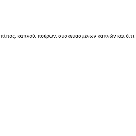
 Απορρήτου μας
πίπας, καπνού, πούρων, συσκευασμένων καπνών και ό,τι έ