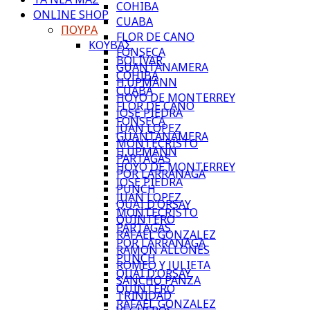
COHIBA
ONLINE SHOP
CUABA
ΠΟΥΡΑ
FLOR DE CANO
ΚΟΥΒΑΣ
FONSECA
BOLIVAR
GUANTANAMERA
COHIBA
H.UPMANN
CUABA
HOYO DE MONTERREY
FLOR DE CANO
JOSE PIEDRA
FONSECA
JUAN LOPEZ
GUANTANAMERA
MONTECRISTO
H.UPMANN
PARTAGAS
HOYO DE MONTERREY
POR LARRANAGA
JOSE PIEDRA
PUNCH
JUAN LOPEZ
QUAI D’ORSAY
MONTECRISTO
QUINTERO
PARTAGAS
RAFAEL GONZALEZ
POR LARRANAGA
RAMON ALLONES
PUNCH
ROMEO Y JULIETA
QUAI D’ORSAY
SANCHO PANZA
QUINTERO
TRINIDAD
RAFAEL GONZALEZ