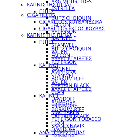
A&G MOURTIDES
ΚΑΠΝΙΣΤΗΣ ΠΙΠΑΣ
ESTRELLA
ΠΙΠΕΣ
CIGARILLOS
BUTZ CHOIQUIN
CIGARILLOS ΚΟΥΒΑΝΕΖΙΚΑ
FALCON
CIGARILLOS ΕΚΤΟΣ ΚΟΥΒΑΣ
PETERSON
ΚΑΠΝΙΣΤΗΣ ΠΙΠΑΣ
SAVINELLI
ΠΙΠΕΣ
STANWELL
BUTZ CHOIQUIN
VAUEN
FALCON
ΑΛΛΕΣ ΕΤΑΙΡΕΙΕΣ
PETERSON
ΚΑΠΝΟΙ
SAVINELLI
AMPHORA
STANWELL
BORKUM RIFF
VAUEN
CAPTAIN BLACK
ΑΛΛΕΣ ΕΤΑΙΡΕΙΕΣ
CLAN
ΚΑΠΝΟΙ
DAVIDOFF
AMPHORA
ERINMORE
BORKUM RIFF
MAC BAREN
CAPTAIN BLACK
PETERSON TOBACCO
CLAN
SKANDINAVIK
DAVIDOFF
ΑΝΑΠΤΗΡΕΣ ΠΙΠΑΣ
ERINMORE