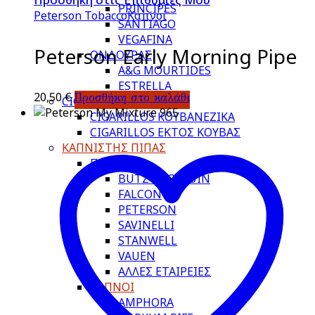
PRINCIPES
Peterson Tobacco
Καπνοί
SANTIAGO
VEGAFINA
Peterson Early Morning Pipe
ΟΝΔΟΥΡΑΣ
A&G MOURTIDES
ESTRELLA
20,50
€
Προσθήκη στο καλάθι
CIGARILLOS
CIGARILLOS ΚΟΥΒΑΝΕΖΙΚΑ
CIGARILLOS ΕΚΤΟΣ ΚΟΥΒΑΣ
ΚΑΠΝΙΣΤΗΣ ΠΙΠΑΣ
ΠΙΠΕΣ
BUTZ CHOIQUIN
FALCON
PETERSON
SAVINELLI
STANWELL
VAUEN
ΑΛΛΕΣ ΕΤΑΙΡΕΙΕΣ
ΚΑΠΝΟΙ
AMPHORA