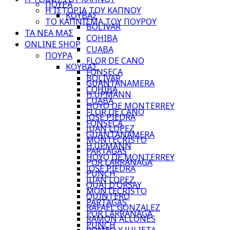
ΠΟΥΡΑ
Η ΙΣΤΟΡΙΑ ΤΟΥ ΚΑΠΝΟΥ
ΚΟΥΒΑΣ
ΤΟ ΚΑΠΝΙΣΜΑ ΤΟΥ ΠΟΥΡΟΥ
BOLIVAR
ΤΑ ΝΕΑ ΜΑΣ
COHIBA
ONLINE SHOP
CUABA
ΠΟΥΡΑ
FLOR DE CANO
ΚΟΥΒΑΣ
FONSECA
BOLIVAR
GUANTANAMERA
COHIBA
H.UPMANN
CUABA
HOYO DE MONTERREY
FLOR DE CANO
JOSE PIEDRA
FONSECA
JUAN LOPEZ
GUANTANAMERA
MONTECRISTO
H.UPMANN
PARTAGAS
HOYO DE MONTERREY
POR LARRANAGA
JOSE PIEDRA
PUNCH
JUAN LOPEZ
QUAI D’ORSAY
MONTECRISTO
QUINTERO
PARTAGAS
RAFAEL GONZALEZ
POR LARRANAGA
RAMON ALLONES
PUNCH