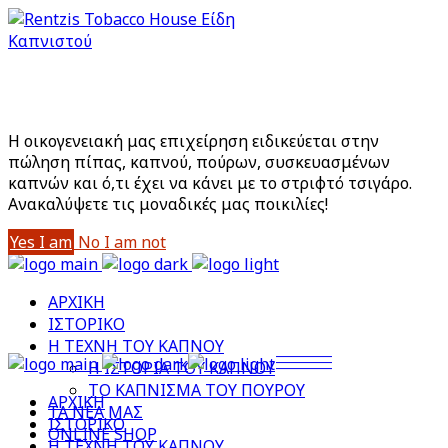
Είστε άνω των 18;
Με την είσοδό σας στο site αποδέχεστε την Πολιτική
Απορρήτου μας
Η οικογενειακή μας επιχείρηση ειδικεύεται στην
πώληση πίπας, καπνού, πούρων, συσκευασμένων
καπνών και ό,τι έχει να κάνει με το στριφτό τσιγάρο.
Aνακαλύψετε τις μοναδικές μας ποικιλίες!
Yes I am
No I am not
ΑΡΧΙΚΗ
ΙΣΤΟΡΙΚΟ
Η ΤΕΧΝΗ ΤΟΥ ΚΑΠΝΟΥ
Η ΙΣΤΟΡΙΑ ΤΟΥ ΚΑΠΝΟΥ
ΤΟ ΚΑΠΝΙΣΜΑ ΤΟΥ ΠΟΥΡΟΥ
ΑΡΧΙΚΗ
ΤΑ ΝΕΑ ΜΑΣ
ΙΣΤΟΡΙΚΟ
ONLINE SHOP
Η ΤΕΧΝΗ ΤΟΥ ΚΑΠΝΟΥ