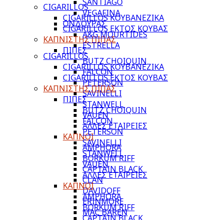
SANTIAGO
CIGARILLOS
VEGAFINA
CIGARILLOS ΚΟΥΒΑΝΕΖΙΚΑ
ΟΝΔΟΥΡΑΣ
CIGARILLOS ΕΚΤΟΣ ΚΟΥΒΑΣ
A&G MOURTIDES
ΚΑΠΝΙΣΤΗΣ ΠΙΠΑΣ
ESTRELLA
ΠΙΠΕΣ
CIGARILLOS
BUTZ CHOIQUIN
CIGARILLOS ΚΟΥΒΑΝΕΖΙΚΑ
FALCON
CIGARILLOS ΕΚΤΟΣ ΚΟΥΒΑΣ
PETERSON
ΚΑΠΝΙΣΤΗΣ ΠΙΠΑΣ
SAVINELLI
ΠΙΠΕΣ
STANWELL
BUTZ CHOIQUIN
VAUEN
FALCON
ΑΛΛΕΣ ΕΤΑΙΡΕΙΕΣ
PETERSON
ΚΑΠΝΟΙ
SAVINELLI
AMPHORA
STANWELL
BORKUM RIFF
VAUEN
CAPTAIN BLACK
ΑΛΛΕΣ ΕΤΑΙΡΕΙΕΣ
CLAN
ΚΑΠΝΟΙ
DAVIDOFF
AMPHORA
ERINMORE
BORKUM RIFF
MAC BAREN
CAPTAIN BLACK