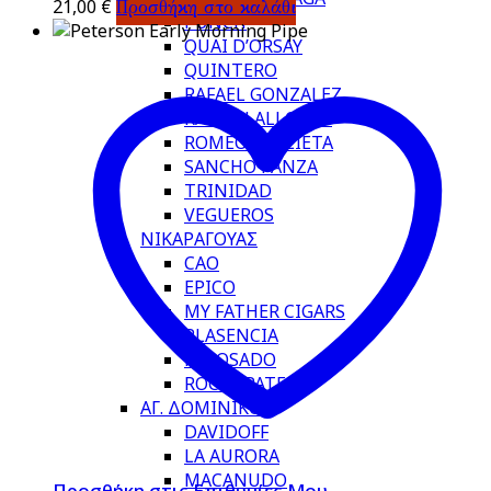
21,00
€
Προσθήκη στο καλάθι
PUNCH
QUAI D’ORSAY
QUINTERO
RAFAEL GONZALEZ
RAMON ALLONES
ROMEO Y JULIETA
SANCHO PANZA
TRINIDAD
VEGUEROS
ΝΙΚΑΡΑΓΟΥΑΣ
CAO
EPICO
MY FATHER CIGARS
PLASENCIA
REPOSADO
ROCKY PATEL
ΑΓ. ΔΟΜΙΝΙΚΟΥ
DAVIDOFF
LA AURORA
MACANUDO
Προσθήκη στις Επιθυμίες Μου