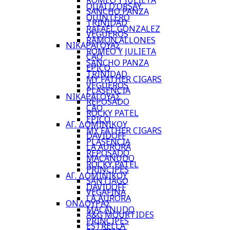
ROMEO Y JULIETA
QUAI D’ORSAY
SANCHO PANZA
QUINTERO
TRINIDAD
RAFAEL GONZALEZ
VEGUEROS
RAMON ALLONES
ΝΙΚΑΡΑΓΟΥΑΣ
ROMEO Y JULIETA
CAO
SANCHO PANZA
EPICO
TRINIDAD
MY FATHER CIGARS
VEGUEROS
PLASENCIA
ΝΙΚΑΡΑΓΟΥΑΣ
REPOSADO
CAO
ROCKY PATEL
EPICO
ΑΓ. ΔΟΜΙΝΙΚΟΥ
MY FATHER CIGARS
DAVIDOFF
PLASENCIA
LA AURORA
REPOSADO
MACANUDO
ROCKY PATEL
PRINCIPES
ΑΓ. ΔΟΜΙΝΙΚΟΥ
SANTIAGO
DAVIDOFF
VEGAFINA
LA AURORA
ΟΝΔΟΥΡΑΣ
MACANUDO
A&G MOURTIDES
PRINCIPES
ESTRELLA