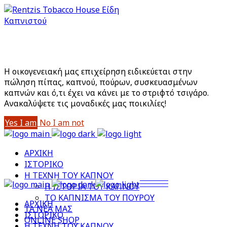
Είστε άνω των 18;
Με την είσοδό σας στο site αποδέχεστε την Πολιτική
Απορρήτου μας
Η οικογενειακή μας επιχείρηση ειδικεύεται στην
πώληση πίπας, καπνού, πούρων, συσκευασμένων
καπνών και ό,τι έχει να κάνει με το στριφτό τσιγάρο.
Aνακαλύψετε τις μοναδικές μας ποικιλίες!
Yes I am
No I am not
ΑΡΧΙΚΗ
ΙΣΤΟΡΙΚΟ
Η ΤΕΧΝΗ ΤΟΥ ΚΑΠΝΟΥ
Η ΙΣΤΟΡΙΑ ΤΟΥ ΚΑΠΝΟΥ
ΤΟ ΚΑΠΝΙΣΜΑ ΤΟΥ ΠΟΥΡΟΥ
ΑΡΧΙΚΗ
ΤΑ ΝΕΑ ΜΑΣ
ΙΣΤΟΡΙΚΟ
ONLINE SHOP
Η ΤΕΧΝΗ ΤΟΥ ΚΑΠΝΟΥ