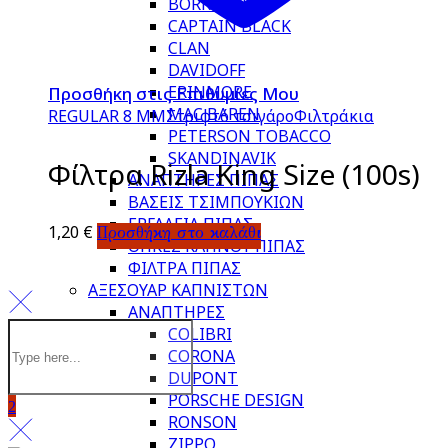
BORKUM RIFF
CAPTAIN BLACK
CLAN
DAVIDOFF
ERINMORE
Προσθήκη στις Επιθυμίες Μου
MAC BAREN
REGULAR 8 MM
Στριφτό τσιγάρο
Φιλτράκια
PETERSON TOBACCO
SKANDINAVIK
Φίλτρα Rizla King Size (100s)
ΑΝΑΠΤΗΡΕΣ ΠΙΠΑΣ
ΒΑΣΕΙΣ ΤΣΙΜΠΟΥΚΙΩΝ
ΕΡΓΑΛΕΙΑ ΠΙΠΑΣ
1,20
€
Προσθήκη στο καλάθι
ΘΗΚΕΣ ΚΑΠΝΟΥ ΠΙΠΑΣ
ΦΙΛΤΡΑ ΠΙΠΑΣ
ΑΞΕΣΟΥΑΡ ΚΑΠΝΙΣΤΩΝ
ΑΝΑΠΤΗΡΕΣ
COLIBRI
CORONA
DUPONT
PORSCHE DESIGN
RONSON
ZIPPO