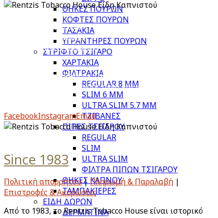
ΘΗΚΕΣ ΠΟΥΡΩΝ
ΚΟΦΤΕΣ ΠΟΥΡΩΝ
Πολιτική απορρήτου
ΤΑΣΑΚΙΑ
Πληρωμή & Παραλαβή
ΥΓΡΑΝΤΗΡΕΣ ΠΟΥΡΩΝ
Επιστροφές & Ακυρώσεις
ΣΤΡΙΦΤΟ ΤΣΙΓΑΡΟ
ΧΑΡΤΑΚΙΑ
ΦΙΛΤΡΑΚΙΑ
Από το 1983, το Rentzis Tobacco House είναι ιστορικό
REGULAR 8 MM
στέκι για τους μυημένους αλλά και για τους νέους
SLIM 6 MM
λάτρεις του καπνού.
ULTRA SLIM 5.7 MM
Facebook
Instagram
Email
ΤΖΙΒΑΝΕΣ
ΠΙΠΕΣ ΤΣΙΓΑΡΟΥ
REGULAR
SLIM
Since 1983
ULTRA SLIM
ΦΙΛΤΡΑ ΠΙΠΩΝ ΤΣΙΓΑΡΟΥ
ΘΗΚΕΣ ΚΑΠΝΟΥ
Πολιτική απορρήτου
|
Πληρωμή & Παραλαβή
|
ΤΑΜΠΑΚΙΕΡΕΣ
Επιστροφές & Ακυρώσεις
ΕΙΔΗ ΔΩΡΩΝ
Από το 1983, το Rentzis Tobacco House είναι ιστορικό
ΔΕΡΜΑΤΙΝΑ