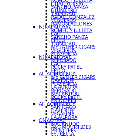
ROMEO Y JULIETA
QUAI D’ORSAY
SANCHO PANZA
QUINTERO
TRINIDAD
RAFAEL GONZALEZ
VEGUEROS
RAMON ALLONES
ΝΙΚΑΡΑΓΟΥΑΣ
ROMEO Y JULIETA
CAO
SANCHO PANZA
EPICO
TRINIDAD
MY FATHER CIGARS
VEGUEROS
PLASENCIA
ΝΙΚΑΡΑΓΟΥΑΣ
REPOSADO
CAO
ROCKY PATEL
EPICO
ΑΓ. ΔΟΜΙΝΙΚΟΥ
MY FATHER CIGARS
DAVIDOFF
PLASENCIA
LA AURORA
REPOSADO
MACANUDO
ROCKY PATEL
PRINCIPES
ΑΓ. ΔΟΜΙΝΙΚΟΥ
SANTIAGO
DAVIDOFF
VEGAFINA
LA AURORA
ΟΝΔΟΥΡΑΣ
MACANUDO
A&G MOURTIDES
PRINCIPES
ESTRELLA