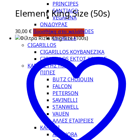
PRINCIPES
Element King Size (50s)
SANTIAGO
VEGAFINA
ΟΝΔΟΥΡΑΣ
30,00
€
A&G MOURTIDES
Προσθήκη στο καλάθι
ESTRELLA
CIGARILLOS
CIGARILLOS ΚΟΥΒΑΝΕΖΙΚΑ
CIGARILLOS ΕΚΤΟΣ ΚΟΥΒΑΣ
ΚΑΠΝΙΣΤΗΣ ΠΙΠΑΣ
ΠΙΠΕΣ
BUTZ CHOIQUIN
FALCON
PETERSON
SAVINELLI
STANWELL
VAUEN
ΑΛΛΕΣ ΕΤΑΙΡΕΙΕΣ
ΚΑΠΝΟΙ
AMPHORA