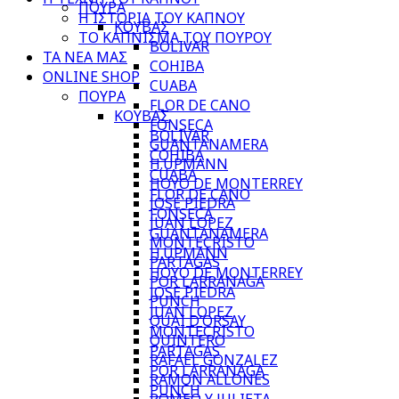
ΠΟΥΡΑ
Η ΙΣΤΟΡΙΑ ΤΟΥ ΚΑΠΝΟΥ
ΚΟΥΒΑΣ
ΤΟ ΚΑΠΝΙΣΜΑ ΤΟΥ ΠΟΥΡΟΥ
BOLIVAR
ΤΑ ΝΕΑ ΜΑΣ
COHIBA
ONLINE SHOP
CUABA
ΠΟΥΡΑ
FLOR DE CANO
ΚΟΥΒΑΣ
FONSECA
BOLIVAR
GUANTANAMERA
COHIBA
H.UPMANN
CUABA
HOYO DE MONTERREY
FLOR DE CANO
JOSE PIEDRA
FONSECA
JUAN LOPEZ
GUANTANAMERA
MONTECRISTO
H.UPMANN
PARTAGAS
HOYO DE MONTERREY
POR LARRANAGA
JOSE PIEDRA
PUNCH
JUAN LOPEZ
QUAI D’ORSAY
MONTECRISTO
QUINTERO
PARTAGAS
RAFAEL GONZALEZ
POR LARRANAGA
RAMON ALLONES
PUNCH