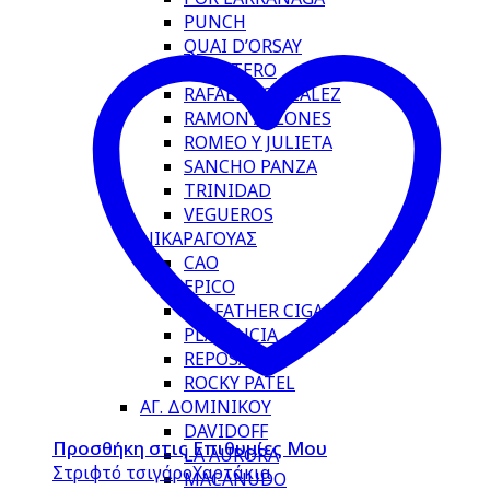
PUNCH
QUAI D’ORSAY
QUINTERO
RAFAEL GONZALEZ
RAMON ALLONES
ROMEO Y JULIETA
SANCHO PANZA
TRINIDAD
VEGUEROS
ΝΙΚΑΡΑΓΟΥΑΣ
CAO
EPICO
MY FATHER CIGARS
PLASENCIA
REPOSADO
ROCKY PATEL
ΑΓ. ΔΟΜΙΝΙΚΟΥ
DAVIDOFF
Προσθήκη στις Επιθυμίες Μου
LA AURORA
Στριφτό τσιγάρο
Χαρτάκια
MACANUDO