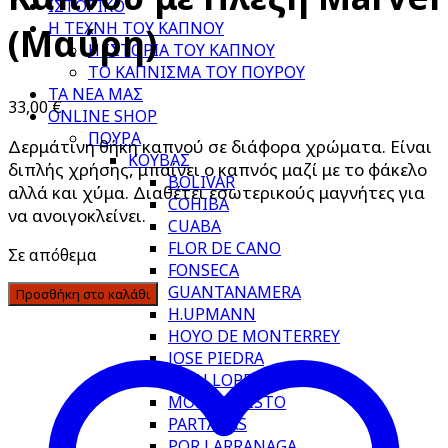
ΙΣΤΟΡΙΚΟ
Η ΤΕΧΝΗ ΤΟΥ ΚΑΠΝΟΥ
(Μαύρη)
Η ΙΣΤΟΡΙΑ ΤΟΥ ΚΑΠΝΟΥ
ΤΟ ΚΑΠΝΙΣΜΑ ΤΟΥ ΠΟΥΡΟΥ
ΤΑ ΝΕΑ ΜΑΣ
33,00
€
ONLINE SHOP
ΠΟΥΡΑ
Δερμάτινη θήκη καπνού σε διάφορα χρώματα. Είναι
ΚΟΥΒΑΣ
διπλής χρήσης, μπαίνει ο καπνός μαζί με το φάκελο
BOLIVAR
αλλά και χύμα. Διαθέτει εσωτερικούς μαγνήτες για
COHIBA
να ανοιγοκλείνει.
CUABA
FLOR DE CANO
Σε απόθεμα
FONSECA
GUANTANAMERA
Προσθήκη στο καλάθι
H.UPMANN
HOYO DE MONTERREY
JOSE PIEDRA
JUAN LOPEZ
MONTECRISTO
PARTAGAS
POR LARRANAGA