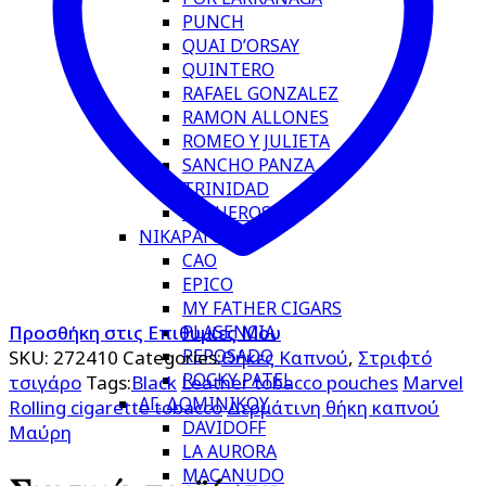
PUNCH
QUAI D’ORSAY
QUINTERO
RAFAEL GONZALEZ
RAMON ALLONES
ROMEO Y JULIETA
SANCHO PANZA
TRINIDAD
VEGUEROS
ΝΙΚΑΡΑΓΟΥΑΣ
CAO
EPICO
MY FATHER CIGARS
PLASENCIA
Προσθήκη στις Επιθυμίες Μου
REPOSADO
SKU:
272410
Categories:
Θήκες Καπνού
,
Στριφτό
ROCKY PATEL
τσιγάρο
Tags:
Black
Leather tobacco pouches
Marvel
ΑΓ. ΔΟΜΙΝΙΚΟΥ
Rolling cigarette tobacco
Δερμάτινη θήκη καπνού
DAVIDOFF
Μαύρη
LA AURORA
MACANUDO