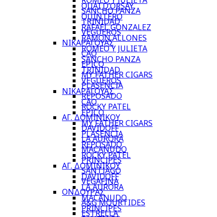
ROMEO Y JULIETA
QUAI D’ORSAY
SANCHO PANZA
QUINTERO
TRINIDAD
RAFAEL GONZALEZ
VEGUEROS
RAMON ALLONES
ΝΙΚΑΡΑΓΟΥΑΣ
ROMEO Y JULIETA
CAO
SANCHO PANZA
EPICO
TRINIDAD
MY FATHER CIGARS
VEGUEROS
PLASENCIA
ΝΙΚΑΡΑΓΟΥΑΣ
REPOSADO
CAO
ROCKY PATEL
EPICO
ΑΓ. ΔΟΜΙΝΙΚΟΥ
MY FATHER CIGARS
DAVIDOFF
PLASENCIA
LA AURORA
REPOSADO
MACANUDO
ROCKY PATEL
PRINCIPES
ΑΓ. ΔΟΜΙΝΙΚΟΥ
SANTIAGO
DAVIDOFF
VEGAFINA
LA AURORA
ΟΝΔΟΥΡΑΣ
MACANUDO
A&G MOURTIDES
PRINCIPES
ESTRELLA