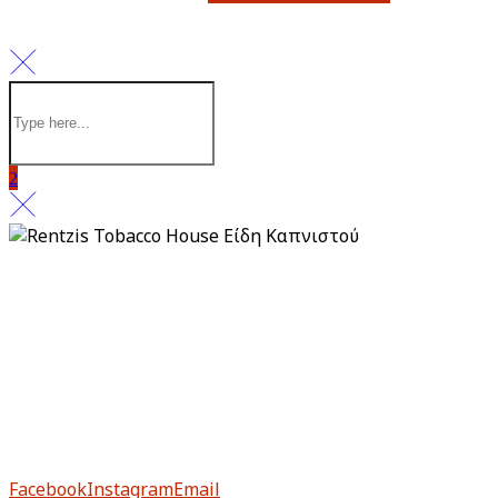
Πολιτική απορρήτου
Πληρωμή & Παραλαβή
Επιστροφές & Ακυρώσεις
Από το 1983, το Rentzis Tobacco House είναι ιστορικό
στέκι για τους μυημένους αλλά και για τους νέους
λάτρεις του καπνού.
Facebook
Instagram
Email