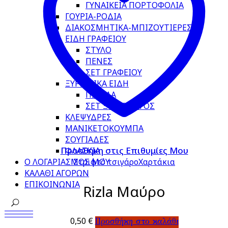
ΓΥΝΑΙΚΕΙΑ ΠΟΡΤΟΦΟΛΙΑ
ΓΟΥΡΙΑ-ΡΟΔΙΑ
ΔΙΑΚΟΣΜΗΤΙΚΑ-ΜΠΙΖΟΥΤΙΕΡΕΣ
ΕΙΔΗ ΓΡΑΦΕΙΟΥ
ΣΤΥΛΟ
ΠΕΝΕΣ
ΣΕΤ ΓΡΑΦΕΙΟΥ
ΞΥΡΙΣΤΙΚΑ ΕΙΔΗ
ΠΙΝΕΛΑ
ΣΕΤ ΞΥΡΙΣΜΑΤΟΣ
ΚΛΕΨΥΔΡΕΣ
ΜΑΝΙΚΕΤΟΚΟΥΜΠΑ
ΣΟΥΓΙΑΔΕΣ
Προσθήκη στις Επιθυμίες Μου
ΦΛΑΣΚΙΑ
Στριφτό τσιγάρο
Χαρτάκια
Ο ΛΟΓΑΡΙΑΣΜΟΣ ΜΟΥ
ΚΑΛΑΘΙ ΑΓΟΡΩΝ
ΕΠΙΚΟΙΝΩΝΙΑ
Rizla Μαύρο
0,50
€
Προσθήκη στο καλάθι