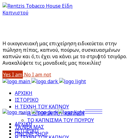
Είστε άνω των 18;
Με την είσοδό σας στο site αποδέχεστε την Πολιτική
Απορρήτου μας
Η οικογενειακή μας επιχείρηση ειδικεύεται στην
πώληση πίπας, καπνού, πούρων, συσκευασμένων
καπνών και ό,τι έχει να κάνει με το στριφτό τσιγάρο.
Aνακαλύψετε τις μοναδικές μας ποικιλίες!
Yes I am
No I am not
ΑΡΧΙΚΗ
ΙΣΤΟΡΙΚΟ
Η ΤΕΧΝΗ ΤΟΥ ΚΑΠΝΟΥ
Η ΙΣΤΟΡΙΑ ΤΟΥ ΚΑΠΝΟΥ
ΤΟ ΚΑΠΝΙΣΜΑ ΤΟΥ ΠΟΥΡΟΥ
ΑΡΧΙΚΗ
ΤΑ ΝΕΑ ΜΑΣ
ΙΣΤΟΡΙΚΟ
ONLINE SHOP
Η ΤΕΧΝΗ ΤΟΥ ΚΑΠΝΟΥ