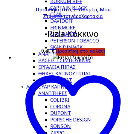
BORKUM RIFF
CAPTAIN BLACK
Προσθήκη στις Επιθυμίες Μου
CLAN
Στριφτό τσιγάρο
Χαρτάκια
DAVIDOFF
ERINMORE
Rizla Κόκκινο
MAC BAREN
PETERSON TOBACCO
SKANDINAVIK
0,40
€
Προσθήκη στο καλάθι
ΑΝΑΠΤΗΡΕΣ ΠΙΠΑΣ
ΒΑΣΕΙΣ ΤΣΙΜΠΟΥΚΙΩΝ
ΕΡΓΑΛΕΙΑ ΠΙΠΑΣ
ΘΗΚΕΣ ΚΑΠΝΟΥ ΠΙΠΑΣ
ΦΙΛΤΡΑ ΠΙΠΑΣ
ΑΞΕΣΟΥΑΡ ΚΑΠΝΙΣΤΩΝ
ΑΝΑΠΤΗΡΕΣ
COLIBRI
CORONA
DUPONT
PORSCHE DESIGN
RONSON
ZIPPO