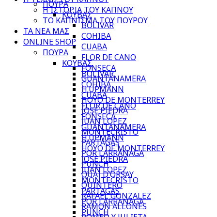
ΠΟΥΡΑ
Η ΙΣΤΟΡΙΑ ΤΟΥ ΚΑΠΝΟΥ
ΚΟΥΒΑΣ
ΤΟ ΚΑΠΝΙΣΜΑ ΤΟΥ ΠΟΥΡΟΥ
BOLIVAR
ΤΑ ΝΕΑ ΜΑΣ
COHIBA
ONLINE SHOP
CUABA
ΠΟΥΡΑ
FLOR DE CANO
ΚΟΥΒΑΣ
FONSECA
BOLIVAR
GUANTANAMERA
COHIBA
H.UPMANN
CUABA
HOYO DE MONTERREY
FLOR DE CANO
JOSE PIEDRA
FONSECA
JUAN LOPEZ
GUANTANAMERA
MONTECRISTO
H.UPMANN
PARTAGAS
HOYO DE MONTERREY
POR LARRANAGA
JOSE PIEDRA
PUNCH
JUAN LOPEZ
QUAI D’ORSAY
MONTECRISTO
QUINTERO
PARTAGAS
RAFAEL GONZALEZ
POR LARRANAGA
RAMON ALLONES
PUNCH