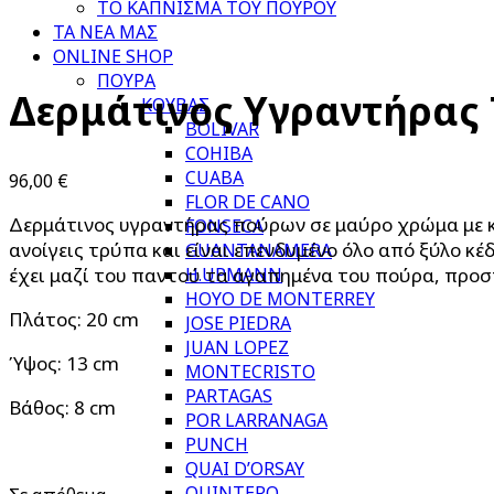
ΤΟ ΚΑΠΝΙΣΜΑ ΤΟΥ ΠΟΥΡΟΥ
ΤΑ ΝΕΑ ΜΑΣ
ONLINE SHOP
ΠΟΥΡΑ
Δερμάτινος Υγραντήρας Τ
ΚΟΥΒΑΣ
BOLIVAR
COHIBA
CUABA
96,00
€
FLOR DE CANO
Δερμάτινος υγραντήρας πούρων σε μαύρο χρώμα με κό
FONSECA
ανοίγεις τρύπα και είναι επενδυμένο όλο από ξύλο κέ
GUANTANAMERA
H.UPMANN
έχει μαζί του παντού τα αγαπημένα του πούρα, προστ
HOYO DE MONTERREY
Πλάτος: 20 cm
JOSE PIEDRA
JUAN LOPEZ
Ύψος: 13 cm
MONTECRISTO
PARTAGAS
Βάθος: 8 cm
POR LARRANAGA
PUNCH
QUAI D’ORSAY
QUINTERO