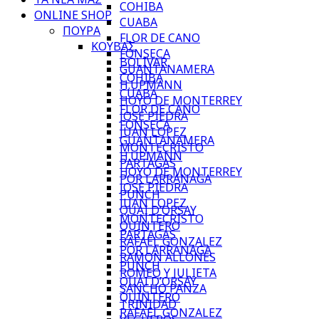
COHIBA
ONLINE SHOP
CUABA
ΠΟΥΡΑ
FLOR DE CANO
ΚΟΥΒΑΣ
FONSECA
BOLIVAR
GUANTANAMERA
COHIBA
H.UPMANN
CUABA
HOYO DE MONTERREY
FLOR DE CANO
JOSE PIEDRA
FONSECA
JUAN LOPEZ
GUANTANAMERA
MONTECRISTO
H.UPMANN
PARTAGAS
HOYO DE MONTERREY
POR LARRANAGA
JOSE PIEDRA
PUNCH
JUAN LOPEZ
QUAI D’ORSAY
MONTECRISTO
QUINTERO
PARTAGAS
RAFAEL GONZALEZ
POR LARRANAGA
RAMON ALLONES
PUNCH
ROMEO Y JULIETA
QUAI D’ORSAY
SANCHO PANZA
QUINTERO
TRINIDAD
RAFAEL GONZALEZ