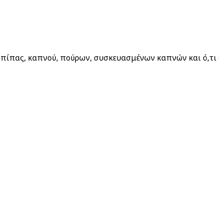
 Απορρήτου μας
πίπας, καπνού, πούρων, συσκευασμένων καπνών και ό,τι έ