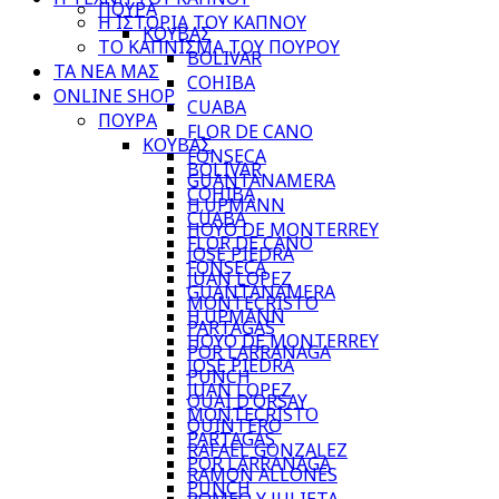
ΠΟΥΡΑ
Η ΙΣΤΟΡΙΑ ΤΟΥ ΚΑΠΝΟΥ
ΚΟΥΒΑΣ
ΤΟ ΚΑΠΝΙΣΜΑ ΤΟΥ ΠΟΥΡΟΥ
BOLIVAR
ΤΑ ΝΕΑ ΜΑΣ
COHIBA
ONLINE SHOP
CUABA
ΠΟΥΡΑ
FLOR DE CANO
ΚΟΥΒΑΣ
FONSECA
BOLIVAR
GUANTANAMERA
COHIBA
H.UPMANN
CUABA
HOYO DE MONTERREY
FLOR DE CANO
JOSE PIEDRA
FONSECA
JUAN LOPEZ
GUANTANAMERA
MONTECRISTO
H.UPMANN
PARTAGAS
HOYO DE MONTERREY
POR LARRANAGA
JOSE PIEDRA
PUNCH
JUAN LOPEZ
QUAI D’ORSAY
MONTECRISTO
QUINTERO
PARTAGAS
RAFAEL GONZALEZ
POR LARRANAGA
RAMON ALLONES
PUNCH