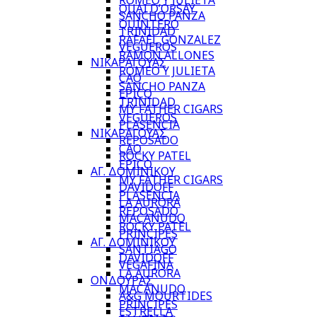
ROMEO Y JULIETA
QUAI D’ORSAY
SANCHO PANZA
QUINTERO
TRINIDAD
RAFAEL GONZALEZ
VEGUEROS
RAMON ALLONES
ΝΙΚΑΡΑΓΟΥΑΣ
ROMEO Y JULIETA
CAO
SANCHO PANZA
EPICO
TRINIDAD
MY FATHER CIGARS
VEGUEROS
PLASENCIA
ΝΙΚΑΡΑΓΟΥΑΣ
REPOSADO
CAO
ROCKY PATEL
EPICO
ΑΓ. ΔΟΜΙΝΙΚΟΥ
MY FATHER CIGARS
DAVIDOFF
PLASENCIA
LA AURORA
REPOSADO
MACANUDO
ROCKY PATEL
PRINCIPES
ΑΓ. ΔΟΜΙΝΙΚΟΥ
SANTIAGO
DAVIDOFF
VEGAFINA
LA AURORA
ΟΝΔΟΥΡΑΣ
MACANUDO
A&G MOURTIDES
PRINCIPES
ESTRELLA