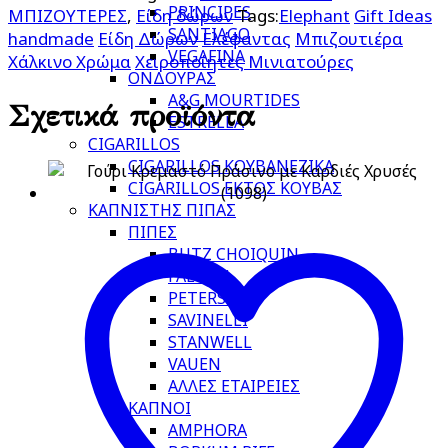
PRINCIPES
ΜΠΙΖΟΥΤΕΡΕΣ
,
Είδη δώρων
Tags:
Elephant
Gift Ideas
SANTIAGO
handmade
Είδη Δώρων
Ελέφαντας
Μπιζουτιέρα
VEGAFINA
Χάλκινο Χρώμα
Χειροποίητες Μινιατούρες
ΟΝΔΟΥΡΑΣ
A&G MOURTIDES
Σχετικά προϊόντα
ESTRELLA
CIGARILLOS
CIGARILLOS ΚΟΥΒΑΝΕΖΙΚΑ
CIGARILLOS ΕΚΤΟΣ ΚΟΥΒΑΣ
ΚΑΠΝΙΣΤΗΣ ΠΙΠΑΣ
ΠΙΠΕΣ
BUTZ CHOIQUIN
FALCON
PETERSON
SAVINELLI
STANWELL
VAUEN
ΑΛΛΕΣ ΕΤΑΙΡΕΙΕΣ
ΚΑΠΝΟΙ
AMPHORA