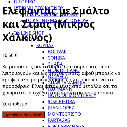
ΙΣΤΟΡΙΚΟ
Ελέφαντας με Σμάλτο
Η ΤΕΧΝΗ ΤΟΥ ΚΑΠΝΟΥ
Η ΙΣΤΟΡΙΑ ΤΟΥ ΚΑΠΝΟΥ
ΤΟ ΚΑΠΝΙΣΜΑ ΤΟΥ ΠΟΥΡΟΥ
και Στρας (Μικρός
ΤΑ ΝΕΑ ΜΑΣ
ONLINE SHOP
Χάλκινος)
ΠΟΥΡΑ
ΚΟΥΒΑΣ
BOLIVAR
16,50
€
COHIBA
CUABA
Χειροποίητες μινιατούρες διακοσμητικές, που
FLOR DE CANO
λειτουργούν και ως μπιζουτιέρες, αφού μπορείς να
FONSECA
κρύψεις ένα μικρό κόσμημα εσωτερικά και να το
GUANTANAMERA
προσφέρεις. Είναι φτιαγμένες από μέταλλο και τα
H.UPMANN
χρωματιστά σχέδια από σμάλτο και στρασάκια.
HOYO DE MONTERREY
JOSE PIEDRA
Σε απόθεμα
JUAN LOPEZ
MONTECRISTO
Προσθήκη στο καλάθι
PARTAGAS
POR LARRANAGA