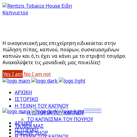
Είστε άνω των 18;
Με την είσοδό σας στο site αποδέχεστε την Πολιτική
Απορρήτου μας
Η οικογενειακή μας επιχείρηση ειδικεύεται στην
πώληση πίπας, καπνού, πούρων, συσκευασμένων
καπνών και ό,τι έχει να κάνει με το στριφτό τσιγάρο.
Aνακαλύψετε τις μοναδικές μας ποικιλίες!
Yes I am
No I am not
ΑΡΧΙΚΗ
ΙΣΤΟΡΙΚΟ
Η ΤΕΧΝΗ ΤΟΥ ΚΑΠΝΟΥ
Η ΙΣΤΟΡΙΑ ΤΟΥ ΚΑΠΝΟΥ
ΤΟ ΚΑΠΝΙΣΜΑ ΤΟΥ ΠΟΥΡΟΥ
ΑΡΧΙΚΗ
ΤΑ ΝΕΑ ΜΑΣ
ΙΣΤΟΡΙΚΟ
ONLINE SHOP
Η ΤΕΧΝΗ ΤΟΥ ΚΑΠΝΟΥ