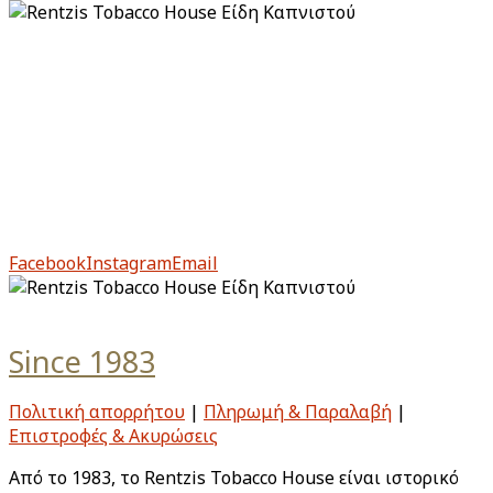
Πολιτική απορρήτου
Πληρωμή & Παραλαβή
Επιστροφές & Ακυρώσεις
Από το 1983, το Rentzis Tobacco House είναι ιστορικό
στέκι για τους μυημένους αλλά και για τους νέους
λάτρεις του καπνού.
Facebook
Instagram
Email
Since 1983
Πολιτική απορρήτου
|
Πληρωμή & Παραλαβή
|
Επιστροφές & Ακυρώσεις
Από το 1983, το Rentzis Tobacco House είναι ιστορικό