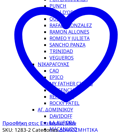
PUNCH
QUAI D’ORSAY
QUINTERO
RAFAEL GONZALEZ
RAMON ALLONES
ROMEO Y JULIETA
SANCHO PANZA
TRINIDAD
VEGUEROS
ΝΙΚΑΡΑΓΟΥΑΣ
CAO
EPICO
MY FATHER CIGARS
PLASENCIA
REPOSADO
ROCKY PATEL
ΑΓ. ΔΟΜΙΝΙΚΟΥ
DAVIDOFF
LA AURORA
Προσθήκη στις Επιθυμίες Μου
MACANUDO
SKU:
1283-2
Categories:
ΔΙΑΚΟΣΜΗΤΙΚΑ