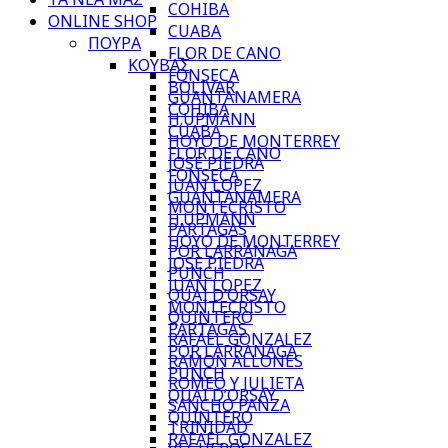
COHIBA
ONLINE SHOP
CUABA
ΠΟΥΡΑ
FLOR DE CANO
ΚΟΥΒΑΣ
FONSECA
BOLIVAR
GUANTANAMERA
COHIBA
H.UPMANN
CUABA
HOYO DE MONTERREY
FLOR DE CANO
JOSE PIEDRA
FONSECA
JUAN LOPEZ
GUANTANAMERA
MONTECRISTO
H.UPMANN
PARTAGAS
HOYO DE MONTERREY
POR LARRANAGA
JOSE PIEDRA
PUNCH
JUAN LOPEZ
QUAI D’ORSAY
MONTECRISTO
QUINTERO
PARTAGAS
RAFAEL GONZALEZ
POR LARRANAGA
RAMON ALLONES
PUNCH
ROMEO Y JULIETA
QUAI D’ORSAY
SANCHO PANZA
QUINTERO
TRINIDAD
RAFAEL GONZALEZ