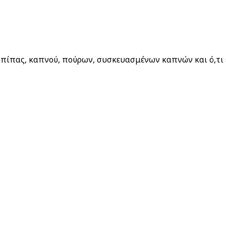
 Απορρήτου μας
πίπας, καπνού, πούρων, συσκευασμένων καπνών και ό,τι έ