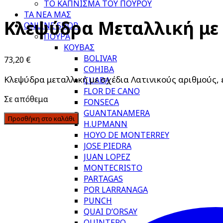
ΤΟ ΚΑΠΝΙΣΜΑ ΤΟΥ ΠΟΥΡΟΥ
ΤΑ ΝΕΑ ΜΑΣ
Κλεψύδρα Μεταλλική με 
ONLINE SHOP
ΠΟΥΡΑ
ΚΟΥΒΑΣ
BOLIVAR
73,20
€
COHIBA
Κλεψύδρα μεταλλική με σχέδια Λατινικούς αριθμούς, έχ
CUABA
FLOR DE CANO
Σε απόθεμα
FONSECA
GUANTANAMERA
Προσθήκη στο καλάθι
H.UPMANN
HOYO DE MONTERREY
JOSE PIEDRA
JUAN LOPEZ
MONTECRISTO
PARTAGAS
POR LARRANAGA
PUNCH
QUAI D’ORSAY
QUINTERO