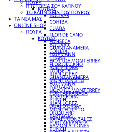
ΠΟΥΡΑ
Η ΙΣΤΟΡΙΑ ΤΟΥ ΚΑΠΝΟΥ
ΚΟΥΒΑΣ
ΤΟ ΚΑΠΝΙΣΜΑ ΤΟΥ ΠΟΥΡΟΥ
BOLIVAR
ΤΑ ΝΕΑ ΜΑΣ
COHIBA
ONLINE SHOP
CUABA
ΠΟΥΡΑ
FLOR DE CANO
ΚΟΥΒΑΣ
FONSECA
BOLIVAR
GUANTANAMERA
COHIBA
H.UPMANN
CUABA
HOYO DE MONTERREY
FLOR DE CANO
JOSE PIEDRA
FONSECA
JUAN LOPEZ
GUANTANAMERA
MONTECRISTO
H.UPMANN
PARTAGAS
HOYO DE MONTERREY
POR LARRANAGA
JOSE PIEDRA
PUNCH
JUAN LOPEZ
QUAI D’ORSAY
MONTECRISTO
QUINTERO
PARTAGAS
RAFAEL GONZALEZ
POR LARRANAGA
RAMON ALLONES
PUNCH