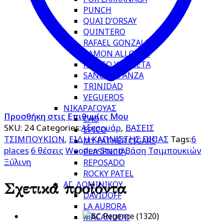
PUNCH
QUAI D’ORSAY
QUINTERO
RAFAEL GONZALEZ
RAMON ALLONES
ROMEO Y JULIETA
SANCHO PANZA
TRINIDAD
VEGUEROS
ΝΙΚΑΡΑΓΟΥΑΣ
Προσθήκη στις Επιθυμίες Μου
CAO
SKU:
24
Categories:
Αξεσουάρ
,
ΒΑΣΕΙΣ
EPICO
ΤΣΙΜΠΟΥΚΙΩΝ
,
ΕΙΔΗ ΚΑΠΝΙΣΤΗΣ ΠΙΠΑΣ
Tags:
6
MY FATHER CIGARS
places
6 θέσεις
Wooden Stand
Βάση Τσιμπουκιών
PLASENCIA
Ξύλινη
REPOSADO
ROCKY PATEL
ΑΓ. ΔΟΜΙΝΙΚΟΥ
Σχετικά προϊόντα
DAVIDOFF
LA AURORA
MACANUDO