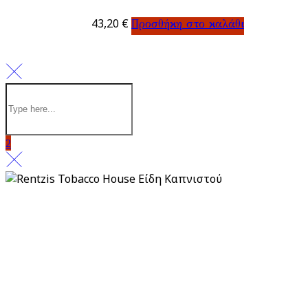
43,20
€
Προσθήκη στο καλάθι
Πολιτική απορρήτου
Πληρωμή & Παραλαβή
Επιστροφές & Ακυρώσεις
Από το 1983, το Rentzis Tobacco House είναι ιστορικό
στέκι για τους μυημένους αλλά και για τους νέους