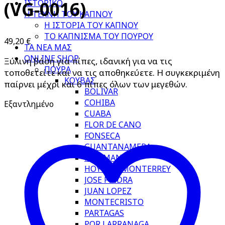
ΙΣΤΟΡΙΚΟ
(VG-0016)
Η ΤΕΧΝΗ ΤΟΥ ΚΑΠΝΟΥ
Η ΙΣΤΟΡΙΑ ΤΟΥ ΚΑΠΝΟΥ
ΤΟ ΚΑΠΝΙΣΜΑ ΤΟΥ ΠΟΥΡΟΥ
49,20
€
ΤΑ ΝΕΑ ΜΑΣ
ONLINE SHOP
Ξύλινη βάση για πίπες, ιδανική για να τις
ΠΟΥΡΑ
τοποθετείτε και να τις αποθηκεύετε. Η συγκεκριμένη
ΚΟΥΒΑΣ
παίρνει μέχρι και 6 πίπες όλων των μεγεθών.
BOLIVAR
COHIBA
Εξαντλημένο
CUABA
FLOR DE CANO
FONSECA
GUANTANAMERA
H.UPMANN
HOYO DE MONTERREY
JOSE PIEDRA
JUAN LOPEZ
MONTECRISTO
PARTAGAS
POR LARRANAGA