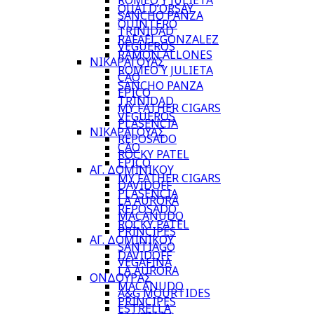
ROMEO Y JULIETA
QUAI D’ORSAY
SANCHO PANZA
QUINTERO
TRINIDAD
RAFAEL GONZALEZ
VEGUEROS
RAMON ALLONES
ΝΙΚΑΡΑΓΟΥΑΣ
ROMEO Y JULIETA
CAO
SANCHO PANZA
EPICO
TRINIDAD
MY FATHER CIGARS
VEGUEROS
PLASENCIA
ΝΙΚΑΡΑΓΟΥΑΣ
REPOSADO
CAO
ROCKY PATEL
EPICO
ΑΓ. ΔΟΜΙΝΙΚΟΥ
MY FATHER CIGARS
DAVIDOFF
PLASENCIA
LA AURORA
REPOSADO
MACANUDO
ROCKY PATEL
PRINCIPES
ΑΓ. ΔΟΜΙΝΙΚΟΥ
SANTIAGO
DAVIDOFF
VEGAFINA
LA AURORA
ΟΝΔΟΥΡΑΣ
MACANUDO
A&G MOURTIDES
PRINCIPES
ESTRELLA