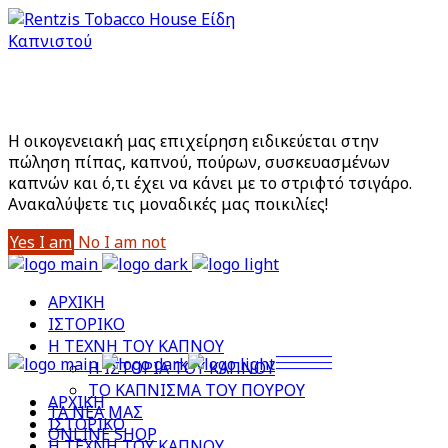
Είστε άνω των 18;
Με την είσοδό σας στο site αποδέχεστε την Πολιτική
Απορρήτου μας
Η οικογενειακή μας επιχείρηση ειδικεύεται στην
πώληση πίπας, καπνού, πούρων, συσκευασμένων
καπνών και ό,τι έχει να κάνει με το στριφτό τσιγάρο.
Aνακαλύψετε τις μοναδικές μας ποικιλίες!
Yes I am
No I am not
ΑΡΧΙΚΗ
ΙΣΤΟΡΙΚΟ
Η ΤΕΧΝΗ ΤΟΥ ΚΑΠΝΟΥ
Η ΙΣΤΟΡΙΑ ΤΟΥ ΚΑΠΝΟΥ
ΤΟ ΚΑΠΝΙΣΜΑ ΤΟΥ ΠΟΥΡΟΥ
ΑΡΧΙΚΗ
ΤΑ ΝΕΑ ΜΑΣ
ΙΣΤΟΡΙΚΟ
ONLINE SHOP
Η ΤΕΧΝΗ ΤΟΥ ΚΑΠΝΟΥ