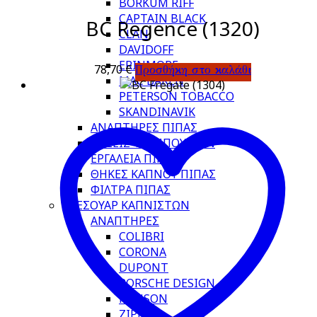
BORKUM RIFF
CAPTAIN BLACK
BC Regence (1320)
CLAN
DAVIDOFF
ERINMORE
78,70
€
Προσθήκη στο καλάθι
MAC BAREN
PETERSON TOBACCO
SKANDINAVIK
ΑΝΑΠΤΗΡΕΣ ΠΙΠΑΣ
ΒΑΣΕΙΣ ΤΣΙΜΠΟΥΚΙΩΝ
ΕΡΓΑΛΕΙΑ ΠΙΠΑΣ
ΘΗΚΕΣ ΚΑΠΝΟΥ ΠΙΠΑΣ
ΦΙΛΤΡΑ ΠΙΠΑΣ
ΑΞΕΣΟΥΑΡ ΚΑΠΝΙΣΤΩΝ
ΑΝΑΠΤΗΡΕΣ
COLIBRI
CORONA
DUPONT
PORSCHE DESIGN
RONSON
ZIPPO