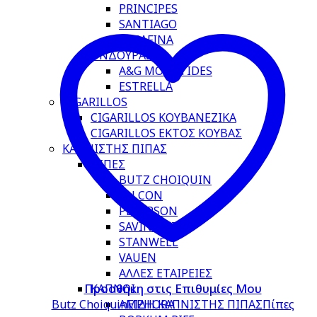
PRINCIPES
SANTIAGO
VEGAFINA
ΟΝΔΟΥΡΑΣ
A&G MOURTIDES
ESTRELLA
CIGARILLOS
CIGARILLOS ΚΟΥΒΑΝΕΖΙΚΑ
CIGARILLOS ΕΚΤΟΣ ΚΟΥΒΑΣ
ΚΑΠΝΙΣΤΗΣ ΠΙΠΑΣ
ΠΙΠΕΣ
BUTZ CHOIQUIN
FALCON
PETERSON
SAVINELLI
STANWELL
VAUEN
ΑΛΛΕΣ ΕΤΑΙΡΕΙΕΣ
Προσθήκη στις Επιθυμίες Μου
ΚΑΠΝΟΙ
Butz Choiquin
ΕΙΔΗ ΚΑΠΝΙΣΤΗΣ ΠΙΠΑΣ
Πίπες
AMPHORA