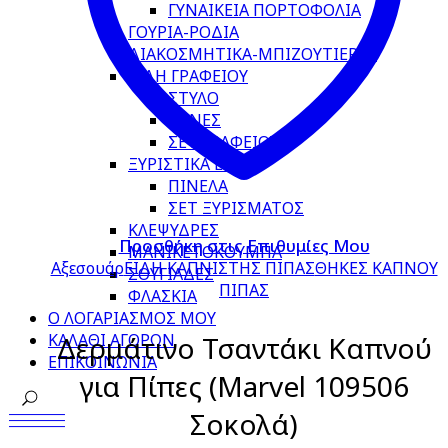
ΓΥΝΑΙΚΕΙΑ ΠΟΡΤΟΦΟΛΙΑ
ΓΟΥΡΙΑ-ΡΟΔΙΑ
ΔΙΑΚΟΣΜΗΤΙΚΑ-ΜΠΙΖΟΥΤΙΕΡΕΣ
ΕΙΔΗ ΓΡΑΦΕΙΟΥ
ΣΤΥΛΟ
ΠΕΝΕΣ
ΣΕΤ ΓΡΑΦΕΙΟΥ
ΞΥΡΙΣΤΙΚΑ ΕΙΔΗ
ΠΙΝΕΛΑ
ΣΕΤ ΞΥΡΙΣΜΑΤΟΣ
ΚΛΕΨΥΔΡΕΣ
Προσθήκη στις Επιθυμίες Μου
ΜΑΝΙΚΕΤΟΚΟΥΜΠΑ
Αξεσουάρ
ΕΙΔΗ ΚΑΠΝΙΣΤΗΣ ΠΙΠΑΣ
ΘΗΚΕΣ ΚΑΠΝΟΥ
ΣΟΥΓΙΑΔΕΣ
ΠΙΠΑΣ
ΦΛΑΣΚΙΑ
Ο ΛΟΓΑΡΙΑΣΜΟΣ ΜΟΥ
Δερμάτινο Τσαντάκι Καπνού
ΚΑΛΑΘΙ ΑΓΟΡΩΝ
ΕΠΙΚΟΙΝΩΝΙΑ
για Πίπες (Marvel 109506
Σοκολά)