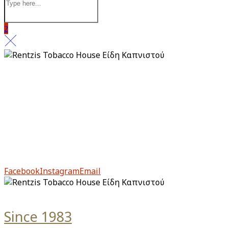
Πολιτική απορρήτου
Πληρωμή & Παραλαβή
Επιστροφές & Ακυρώσεις
Από το 1983, το Rentzis Tobacco House είναι ιστορικό
στέκι για τους μυημένους αλλά και για τους νέους
λάτρεις του καπνού.
Facebook
Instagram
Email
Since 1983