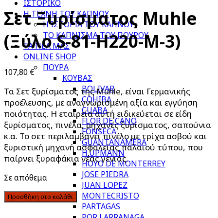
ΙΣΤΟΡΙΚΟ
Σετ Ξυρίσματος Muhle
Η ΤΕΧΝΗ ΤΟΥ ΚΑΠΝΟΥ
Η ΙΣΤΟΡΙΑ ΤΟΥ ΚΑΠΝΟΥ
ΤΟ ΚΑΠΝΙΣΜΑ ΤΟΥ ΠΟΥΡΟΥ
(Ξύλο S-81-H220-M-3)
ΤΑ ΝΕΑ ΜΑΣ
ONLINE SHOP
ΠΟΥΡΑ
107,80
€
ΚΟΥΒΑΣ
BOLIVAR
Τα Σετ ξυρίσματος της Muhle, είναι Γερμανικής
COHIBA
προέλευσης, με αναγνωρισμένη αξία και εγγύηση
CUABA
ποιότητας. Η εταιρεία αυτή ειδικεύεται σε είδη
FLOR DE CANO
ξυρίσματος, πινέλα, μηχανές ξυρίσματος, σαπούνια
FONSECA
κ.α. Το σετ περιλαμβάνει πινέλο με τρίχα ασβού και
GUANTANAMERA
ξυριστική μηχανή ασφαλείας παλαιού τύπου, που
H.UPMANN
παίρνει ξυραφάκια νέας γενιάς.
HOYO DE MONTERREY
JOSE PIEDRA
Σε απόθεμα
JUAN LOPEZ
MONTECRISTO
Προσθήκη στο καλάθι
PARTAGAS
POR LARRANAGA