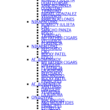
ROMEO Y JULIETA
QUAI D’ORSAY
SANCHO PANZA
QUINTERO
TRINIDAD
RAFAEL GONZALEZ
VEGUEROS
RAMON ALLONES
ΝΙΚΑΡΑΓΟΥΑΣ
ROMEO Y JULIETA
CAO
SANCHO PANZA
EPICO
TRINIDAD
MY FATHER CIGARS
VEGUEROS
PLASENCIA
ΝΙΚΑΡΑΓΟΥΑΣ
REPOSADO
CAO
ROCKY PATEL
EPICO
ΑΓ. ΔΟΜΙΝΙΚΟΥ
MY FATHER CIGARS
DAVIDOFF
PLASENCIA
LA AURORA
REPOSADO
MACANUDO
ROCKY PATEL
PRINCIPES
ΑΓ. ΔΟΜΙΝΙΚΟΥ
SANTIAGO
DAVIDOFF
VEGAFINA
LA AURORA
ΟΝΔΟΥΡΑΣ
MACANUDO
A&G MOURTIDES
PRINCIPES
ESTRELLA