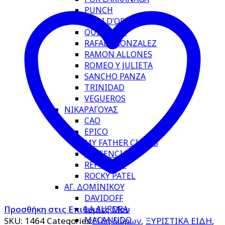
PUNCH
QUAI D’ORSAY
QUINTERO
RAFAEL GONZALEZ
RAMON ALLONES
ROMEO Y JULIETA
SANCHO PANZA
TRINIDAD
VEGUEROS
ΝΙΚΑΡΑΓΟΥΑΣ
CAO
EPICO
MY FATHER CIGARS
PLASENCIA
REPOSADO
ROCKY PATEL
ΑΓ. ΔΟΜΙΝΙΚΟΥ
DAVIDOFF
LA AURORA
Προσθήκη στις Επιθυμίες Μου
MACANUDO
SKU:
1464
Categories:
Είδη δώρων
,
ΞΥΡΙΣΤΙΚΑ ΕΙΔΗ
,