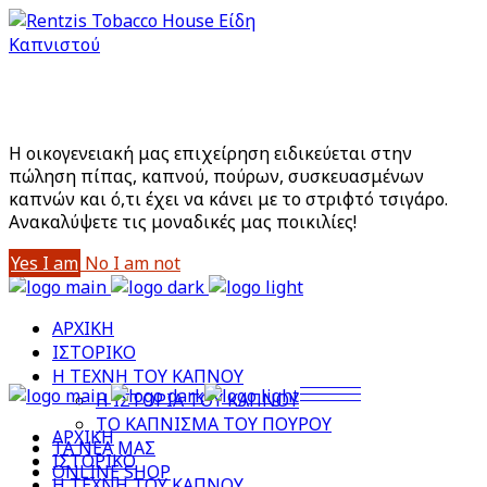
Είστε άνω των 18;
Με την είσοδό σας στο site αποδέχεστε την Πολιτική
Απορρήτου μας
Η οικογενειακή μας επιχείρηση ειδικεύεται στην
πώληση πίπας, καπνού, πούρων, συσκευασμένων
καπνών και ό,τι έχει να κάνει με το στριφτό τσιγάρο.
Aνακαλύψετε τις μοναδικές μας ποικιλίες!
Yes I am
No I am not
ΑΡΧΙΚΗ
ΙΣΤΟΡΙΚΟ
Η ΤΕΧΝΗ ΤΟΥ ΚΑΠΝΟΥ
Η ΙΣΤΟΡΙΑ ΤΟΥ ΚΑΠΝΟΥ
ΤΟ ΚΑΠΝΙΣΜΑ ΤΟΥ ΠΟΥΡΟΥ
ΑΡΧΙΚΗ
ΤΑ ΝΕΑ ΜΑΣ
ΙΣΤΟΡΙΚΟ
ONLINE SHOP
Η ΤΕΧΝΗ ΤΟΥ ΚΑΠΝΟΥ