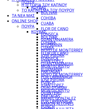
ΠΟΥΡΑ
Η ΙΣΤΟΡΙΑ ΤΟΥ ΚΑΠΝΟΥ
ΚΟΥΒΑΣ
ΤΟ ΚΑΠΝΙΣΜΑ ΤΟΥ ΠΟΥΡΟΥ
BOLIVAR
ΤΑ ΝΕΑ ΜΑΣ
COHIBA
ONLINE SHOP
CUABA
ΠΟΥΡΑ
FLOR DE CANO
ΚΟΥΒΑΣ
FONSECA
BOLIVAR
GUANTANAMERA
COHIBA
H.UPMANN
CUABA
HOYO DE MONTERREY
FLOR DE CANO
JOSE PIEDRA
FONSECA
JUAN LOPEZ
GUANTANAMERA
MONTECRISTO
H.UPMANN
PARTAGAS
HOYO DE MONTERREY
POR LARRANAGA
JOSE PIEDRA
PUNCH
JUAN LOPEZ
QUAI D’ORSAY
MONTECRISTO
QUINTERO
PARTAGAS
RAFAEL GONZALEZ
POR LARRANAGA
RAMON ALLONES
PUNCH