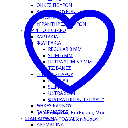
ΘΗΚΕΣ ΠΟΥΡΩΝ
ΚΟΦΤΕΣ ΠΟΥΡΩΝ
ΤΑΣΑΚΙΑ
ΥΓΡΑΝΤΗΡΕΣ ΠΟΥΡΩΝ
ΣΤΡΙΦΤΟ ΤΣΙΓΑΡΟ
ΧΑΡΤΑΚΙΑ
ΦΙΛΤΡΑΚΙΑ
REGULAR 8 MM
SLIM 6 MM
ULTRA SLIM 5.7 MM
ΤΖΙΒΑΝΕΣ
ΠΙΠΕΣ ΤΣΙΓΑΡΟΥ
REGULAR
SLIM
ULTRA SLIM
ΦΙΛΤΡΑ ΠΙΠΩΝ ΤΣΙΓΑΡΟΥ
ΘΗΚΕΣ ΚΑΠΝΟΥ
ΤΑΜΠΑΚΙΕΡΕΣ
Προσθήκη στις Επιθυμίες Μου
ΕΙΔΗ ΔΩΡΩΝ
ΓΟΥΡΙΑ-ΡΟΔΙΑ
Είδη δώρων
ΔΕΡΜΑΤΙΝΑ