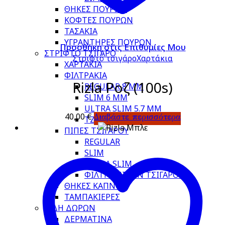
ΘΗΚΕΣ ΠΟΥΡΩΝ
ΚΟΦΤΕΣ ΠΟΥΡΩΝ
ΤΑΣΑΚΙΑ
ΥΓΡΑΝΤΗΡΕΣ ΠΟΥΡΩΝ
Προσθήκη στις Επιθυμίες Μου
ΣΤΡΙΦΤΟ ΤΣΙΓΑΡΟ
Στριφτό τσιγάρο
Χαρτάκια
ΧΑΡΤΑΚΙΑ
ΦΙΛΤΡΑΚΙΑ
Rizla Ροζ (100s)
REGULAR 8 MM
SLIM 6 MM
ULTRA SLIM 5.7 MM
40,00
€
Διαβάστε περισσότερα
ΤΖΙΒΑΝΕΣ
ΠΙΠΕΣ ΤΣΙΓΑΡΟΥ
REGULAR
SLIM
ULTRA SLIM
ΦΙΛΤΡΑ ΠΙΠΩΝ ΤΣΙΓΑΡΟΥ
ΘΗΚΕΣ ΚΑΠΝΟΥ
ΤΑΜΠΑΚΙΕΡΕΣ
ΕΙΔΗ ΔΩΡΩΝ
ΔΕΡΜΑΤΙΝΑ