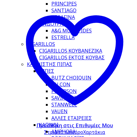
PRINCIPES
SANTIAGO
VEGAFINA
ΟΝΔΟΥΡΑΣ
A&G MOURTIDES
ESTRELLA
CIGARILLOS
CIGARILLOS ΚΟΥΒΑΝΕΖΙΚΑ
CIGARILLOS ΕΚΤΟΣ ΚΟΥΒΑΣ
ΚΑΠΝΙΣΤΗΣ ΠΙΠΑΣ
ΠΙΠΕΣ
BUTZ CHOIQUIN
FALCON
PETERSON
SAVINELLI
STANWELL
VAUEN
ΑΛΛΕΣ ΕΤΑΙΡΕΙΕΣ
ΚΑΠΝΟΙ
Προσθήκη στις Επιθυμίες Μου
AMPHORA
Στριφτό τσιγάρο
Χαρτάκια