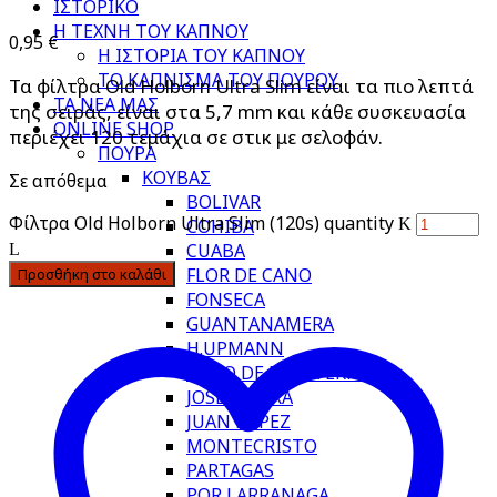
ΙΣΤΟΡΙΚΟ
Η ΤΕΧΝΗ ΤΟΥ ΚΑΠΝΟΥ
0,95
€
Η ΙΣΤΟΡΙΑ ΤΟΥ ΚΑΠΝΟΥ
ΤΟ ΚΑΠΝΙΣΜΑ ΤΟΥ ΠΟΥΡΟΥ
Τα φίλτρα Old Holborn Ultra Slim είναι τα πιο λεπτά
ΤΑ ΝΕΑ ΜΑΣ
της σειράς, είναι στα 5,7 mm και κάθε συσκευασία
ONLINE SHOP
περιέχει 120 τεμάχια σε στικ με σελοφάν.
ΠΟΥΡΑ
ΚΟΥΒΑΣ
Σε απόθεμα
BOLIVAR
Φίλτρα Old Holborn Ultra Slim (120s) quantity
COHIBA
CUABA
FLOR DE CANO
Προσθήκη στο καλάθι
FONSECA
GUANTANAMERA
H.UPMANN
HOYO DE MONTERREY
JOSE PIEDRA
JUAN LOPEZ
MONTECRISTO
PARTAGAS
POR LARRANAGA