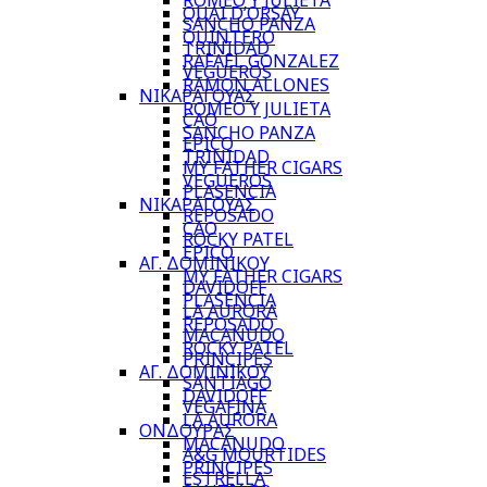
ROMEO Y JULIETA
QUAI D’ORSAY
SANCHO PANZA
QUINTERO
TRINIDAD
RAFAEL GONZALEZ
VEGUEROS
RAMON ALLONES
ΝΙΚΑΡΑΓΟΥΑΣ
ROMEO Y JULIETA
CAO
SANCHO PANZA
EPICO
TRINIDAD
MY FATHER CIGARS
VEGUEROS
PLASENCIA
ΝΙΚΑΡΑΓΟΥΑΣ
REPOSADO
CAO
ROCKY PATEL
EPICO
ΑΓ. ΔΟΜΙΝΙΚΟΥ
MY FATHER CIGARS
DAVIDOFF
PLASENCIA
LA AURORA
REPOSADO
MACANUDO
ROCKY PATEL
PRINCIPES
ΑΓ. ΔΟΜΙΝΙΚΟΥ
SANTIAGO
DAVIDOFF
VEGAFINA
LA AURORA
ΟΝΔΟΥΡΑΣ
MACANUDO
A&G MOURTIDES
PRINCIPES
ESTRELLA