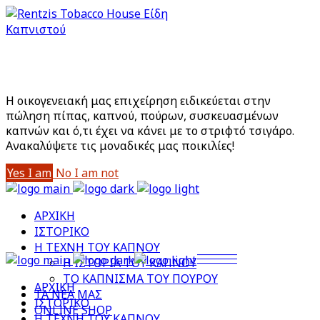
Είστε άνω των 18;
Με την είσοδό σας στο site αποδέχεστε την Πολιτική
Απορρήτου μας
Η οικογενειακή μας επιχείρηση ειδικεύεται στην
πώληση πίπας, καπνού, πούρων, συσκευασμένων
καπνών και ό,τι έχει να κάνει με το στριφτό τσιγάρο.
Aνακαλύψετε τις μοναδικές μας ποικιλίες!
Yes I am
No I am not
ΑΡΧΙΚΗ
ΙΣΤΟΡΙΚΟ
Η ΤΕΧΝΗ ΤΟΥ ΚΑΠΝΟΥ
Η ΙΣΤΟΡΙΑ ΤΟΥ ΚΑΠΝΟΥ
ΤΟ ΚΑΠΝΙΣΜΑ ΤΟΥ ΠΟΥΡΟΥ
ΑΡΧΙΚΗ
ΤΑ ΝΕΑ ΜΑΣ
ΙΣΤΟΡΙΚΟ
ONLINE SHOP
Η ΤΕΧΝΗ ΤΟΥ ΚΑΠΝΟΥ