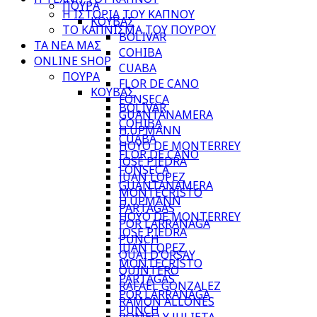
ΠΟΥΡΑ
Η ΙΣΤΟΡΙΑ ΤΟΥ ΚΑΠΝΟΥ
ΚΟΥΒΑΣ
ΤΟ ΚΑΠΝΙΣΜΑ ΤΟΥ ΠΟΥΡΟΥ
BOLIVAR
ΤΑ ΝΕΑ ΜΑΣ
COHIBA
ONLINE SHOP
CUABA
ΠΟΥΡΑ
FLOR DE CANO
ΚΟΥΒΑΣ
FONSECA
BOLIVAR
GUANTANAMERA
COHIBA
H.UPMANN
CUABA
HOYO DE MONTERREY
FLOR DE CANO
JOSE PIEDRA
FONSECA
JUAN LOPEZ
GUANTANAMERA
MONTECRISTO
H.UPMANN
PARTAGAS
HOYO DE MONTERREY
POR LARRANAGA
JOSE PIEDRA
PUNCH
JUAN LOPEZ
QUAI D’ORSAY
MONTECRISTO
QUINTERO
PARTAGAS
RAFAEL GONZALEZ
POR LARRANAGA
RAMON ALLONES
PUNCH