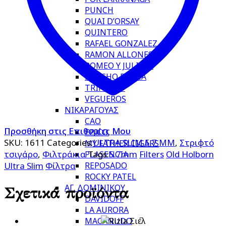
PUNCH
QUAI D’ORSAY
QUINTERO
RAFAEL GONZALEZ
RAMON ALLONES
ROMEO Y JULIETA
SANCHO PANZA
TRINIDAD
VEGUEROS
ΝΙΚΑΡΑΓΟΥΑΣ
CAO
Προσθήκη στις Επιθυμίες Μου
EPICO
SKU:
1611
Categories:
ULTRA SLIM 5.7 MM
,
Στριφτό
MY FATHER CIGARS
τσιγάρο
,
Φιλτράκια
Tags:
5.7mm
Filters
Old Holborn
PLASENCIA
REPOSADO
Ultra Slim
Φίλτρα
ROCKY PATEL
ΑΓ. ΔΟΜΙΝΙΚΟΥ
Σχετικά προϊόντα
DAVIDOFF
LA AURORA
MACANUDO