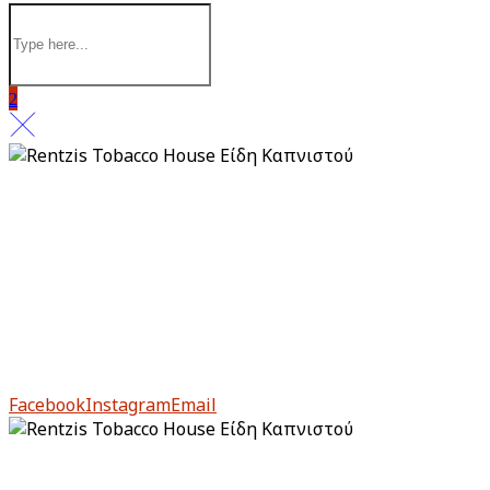
Πολιτική απορρήτου
Πληρωμή & Παραλαβή
Επιστροφές & Ακυρώσεις
Από το 1983, το Rentzis Tobacco House είναι ιστορικό
στέκι για τους μυημένους αλλά και για τους νέους
λάτρεις του καπνού.
Facebook
Instagram
Email