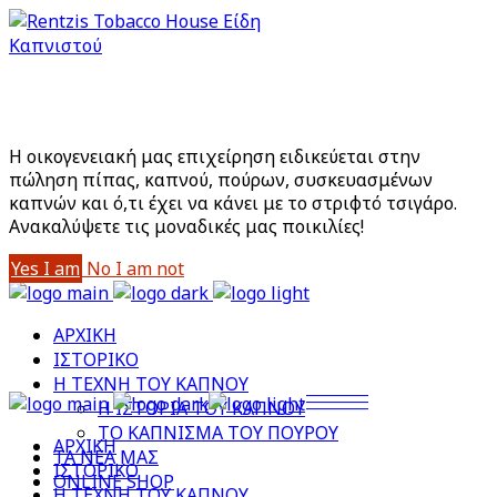
Είστε άνω των 18;
Με την είσοδό σας στο site αποδέχεστε την Πολιτική
Απορρήτου μας
Η οικογενειακή μας επιχείρηση ειδικεύεται στην
πώληση πίπας, καπνού, πούρων, συσκευασμένων
καπνών και ό,τι έχει να κάνει με το στριφτό τσιγάρο.
Aνακαλύψετε τις μοναδικές μας ποικιλίες!
Yes I am
No I am not
ΑΡΧΙΚΗ
ΙΣΤΟΡΙΚΟ
Η ΤΕΧΝΗ ΤΟΥ ΚΑΠΝΟΥ
Η ΙΣΤΟΡΙΑ ΤΟΥ ΚΑΠΝΟΥ
ΤΟ ΚΑΠΝΙΣΜΑ ΤΟΥ ΠΟΥΡΟΥ
ΑΡΧΙΚΗ
ΤΑ ΝΕΑ ΜΑΣ
ΙΣΤΟΡΙΚΟ
ONLINE SHOP
Η ΤΕΧΝΗ ΤΟΥ ΚΑΠΝΟΥ