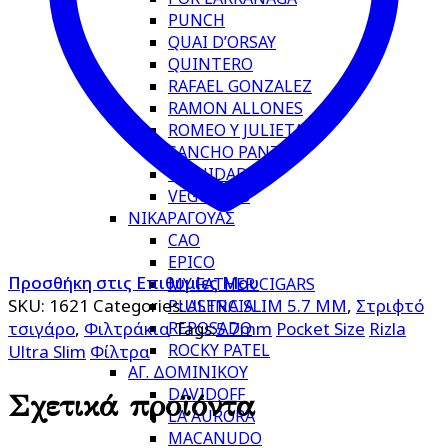
PUNCH
QUAI D’ORSAY
QUINTERO
RAFAEL GONZALEZ
RAMON ALLONES
ROMEO Y JULIETA
SANCHO PANZA
TRINIDAD
VEGUEROS
ΝΙΚΑΡΑΓΟΥΑΣ
CAO
EPICO
Προσθήκη στις Επιθυμίες Μου
MY FATHER CIGARS
SKU:
1621
Categories:
ULTRA SLIM 5.7 MM
,
Στριφτό
PLASENCIA
REPOSADO
τσιγάρο
,
Φιλτράκια
Tags:
5.7mm
Pocket Size
Rizla
ROCKY PATEL
Ultra Slim
Φίλτρα
ΑΓ. ΔΟΜΙΝΙΚΟΥ
DAVIDOFF
Σχετικά προϊόντα
LA AURORA
MACANUDO