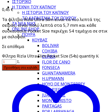
ΙΣΤΟΡΙΚΟ
Η ΤΕΧΝΗ ΤΟΥ ΚΑΠΝΟΥ
0,45
€
Η ΙΣΤΟΡΙΑ ΤΟΥ ΚΑΠΝΟΥ
ΤΟ ΚΑΠΝΙΣΜΑ ΤΟΥ ΠΟΥΡΟΥ
Τα φίλτρα Rizla Ultra Slim είναι τα πιο λεπτά της
ΤΑ ΝΕΑ ΜΑΣ
σειράς, είναι πολύ λεπτά στα 5,7 mm και κάθε
ONLINE SHOP
συσκευασία Pocket Size περιέχει 54 τεμάχια σε στικ
ΠΟΥΡΑ
με σελοφάν.
ΚΟΥΒΑΣ
BOLIVAR
Σε απόθεμα
COHIBA
Φίλτρα Rizla Ultra Slim Pocket Size (54s) quantity
CUABA
FLOR DE CANO
FONSECA
Προσθήκη στο καλάθι
GUANTANAMERA
H.UPMANN
HOYO DE MONTERREY
JOSE PIEDRA
JUAN LOPEZ
MONTECRISTO
PARTAGAS
POR LARRANAGA