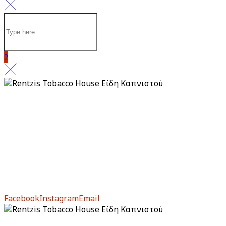
Πολιτική απορρήτου
Πληρωμή & Παραλαβή
Επιστροφές & Ακυρώσεις
Από το 1983, το Rentzis Tobacco House είναι ιστορικό
στέκι για τους μυημένους αλλά και για τους νέους
λάτρεις του καπνού.
Facebook
Instagram
Email