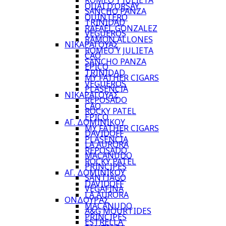
ROMEO Y JULIETA
QUAI D’ORSAY
SANCHO PANZA
QUINTERO
TRINIDAD
RAFAEL GONZALEZ
VEGUEROS
RAMON ALLONES
ΝΙΚΑΡΑΓΟΥΑΣ
ROMEO Y JULIETA
CAO
SANCHO PANZA
EPICO
TRINIDAD
MY FATHER CIGARS
VEGUEROS
PLASENCIA
ΝΙΚΑΡΑΓΟΥΑΣ
REPOSADO
CAO
ROCKY PATEL
EPICO
ΑΓ. ΔΟΜΙΝΙΚΟΥ
MY FATHER CIGARS
DAVIDOFF
PLASENCIA
LA AURORA
REPOSADO
MACANUDO
ROCKY PATEL
PRINCIPES
ΑΓ. ΔΟΜΙΝΙΚΟΥ
SANTIAGO
DAVIDOFF
VEGAFINA
LA AURORA
ΟΝΔΟΥΡΑΣ
MACANUDO
A&G MOURTIDES
PRINCIPES
ESTRELLA