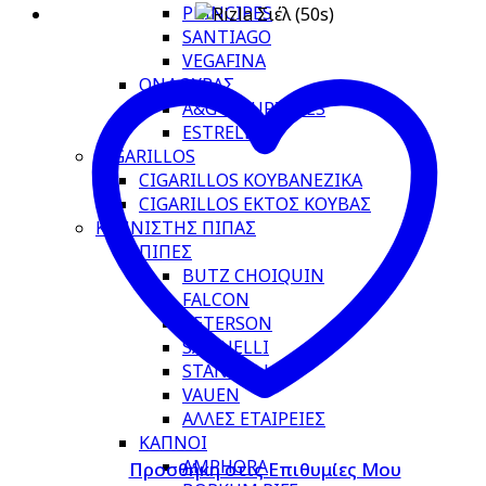
PRINCIPES
SANTIAGO
VEGAFINA
ΟΝΔΟΥΡΑΣ
A&G MOURTIDES
ESTRELLA
CIGARILLOS
CIGARILLOS ΚΟΥΒΑΝΕΖΙΚΑ
CIGARILLOS ΕΚΤΟΣ ΚΟΥΒΑΣ
ΚΑΠΝΙΣΤΗΣ ΠΙΠΑΣ
ΠΙΠΕΣ
BUTZ CHOIQUIN
FALCON
PETERSON
SAVINELLI
STANWELL
VAUEN
ΑΛΛΕΣ ΕΤΑΙΡΕΙΕΣ
ΚΑΠΝΟΙ
AMPHORA
Προσθήκη στις Επιθυμίες Μου