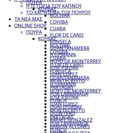
ΠΟΥΡΑ
Η ΙΣΤΟΡΙΑ ΤΟΥ ΚΑΠΝΟΥ
ΚΟΥΒΑΣ
ΤΟ ΚΑΠΝΙΣΜΑ ΤΟΥ ΠΟΥΡΟΥ
BOLIVAR
ΤΑ ΝΕΑ ΜΑΣ
COHIBA
ONLINE SHOP
CUABA
ΠΟΥΡΑ
FLOR DE CANO
ΚΟΥΒΑΣ
FONSECA
BOLIVAR
GUANTANAMERA
COHIBA
H.UPMANN
CUABA
HOYO DE MONTERREY
FLOR DE CANO
JOSE PIEDRA
FONSECA
JUAN LOPEZ
GUANTANAMERA
MONTECRISTO
H.UPMANN
PARTAGAS
HOYO DE MONTERREY
POR LARRANAGA
JOSE PIEDRA
PUNCH
JUAN LOPEZ
QUAI D’ORSAY
MONTECRISTO
QUINTERO
PARTAGAS
RAFAEL GONZALEZ
POR LARRANAGA
RAMON ALLONES
PUNCH