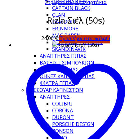
BORKUM RIFF
Στριφτό τσιγάρο
Χαρτάκια
CAPTAIN BLACK
CLAN
Rizla Σιέλ (50s)
DAVIDOFF
ERINMORE
MAC BAREN
24,00
€
Προσθήκη στο καλάθι
PETERSON TOBACCO
SKANDINAVIK
ΑΝΑΠΤΗΡΕΣ ΠΙΠΑΣ
ΒΑΣΕΙΣ ΤΣΙΜΠΟΥΚΙΩΝ
ΕΡΓΑΛΕΙΑ ΠΙΠΑΣ
ΘΗΚΕΣ ΚΑΠΝΟΥ ΠΙΠΑΣ
ΦΙΛΤΡΑ ΠΙΠΑΣ
ΑΞΕΣΟΥΑΡ ΚΑΠΝΙΣΤΩΝ
ΑΝΑΠΤΗΡΕΣ
COLIBRI
CORONA
DUPONT
PORSCHE DESIGN
RONSON
ZIPPO