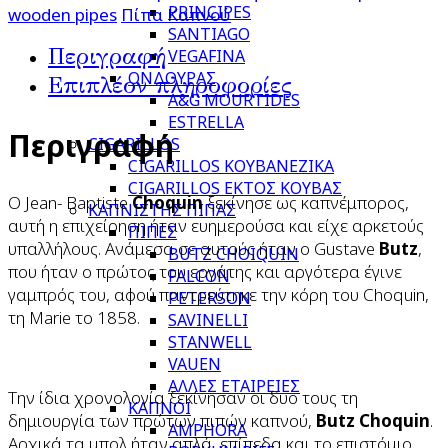
PRINCIPES
wooden pipes
Πίπα Καπνού
SANTIAGO
Περιγραφή
VEGAFINA
ΟΝΔΟΥΡΑΣ
Επιπλέον πληροφορίες
A&G MOURTIDES
ESTRELLA
Περιγραφή
CIGARILLOS
CIGARILLOS ΚΟΥΒΑΝΕΖΙΚΑ
CIGARILLOS ΕΚΤΟΣ ΚΟΥΒΑΣ
Ο Jean- Baptiste
Choquin
ξεκίνησε ως καπνέμπορος,
ΚΑΠΝΙΣΤΗΣ ΠΙΠΑΣ
αυτή η επιχείρηση ήταν ευημερούσα και είχε αρκετούς
ΠΙΠΕΣ
υπαλλήλους. Ανάμεσα σε αυτούς ήταν ο Gustave
Butz
,
BUTZ CHOIQUIN
που ήταν ο πρώτος του εργάτης και αργότερα έγινε
FALCON
γαμπρός του, αφού παντρεύτηκε την κόρη του Choquin,
PETERSON
τη Marie το 1858.
SAVINELLI
STANWELL
VAUEN
ΑΛΛΕΣ ΕΤΑΙΡΕΙΕΣ
Την ίδια χρονολογία ξεκίνησαν οι δυο τους τη
ΚΑΠΝΟΙ
δημιουργία των πρώτων πιπών καπνού,
Butz Choquin
.
AMPHORA
Αρχικά τα μπολ ήταν απλά, επίπεδα και το επιστόμιο