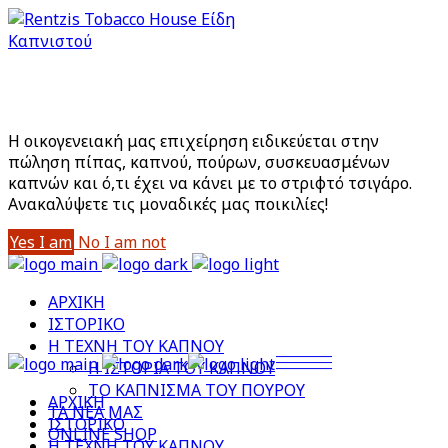
Είστε άνω των 18;
Με την είσοδό σας στο site αποδέχεστε την Πολιτική
Απορρήτου μας
Η οικογενειακή μας επιχείρηση ειδικεύεται στην
πώληση πίπας, καπνού, πούρων, συσκευασμένων
καπνών και ό,τι έχει να κάνει με το στριφτό τσιγάρο.
Aνακαλύψετε τις μοναδικές μας ποικιλίες!
Yes I am
No I am not
ΑΡΧΙΚΗ
ΙΣΤΟΡΙΚΟ
Η ΤΕΧΝΗ ΤΟΥ ΚΑΠΝΟΥ
Η ΙΣΤΟΡΙΑ ΤΟΥ ΚΑΠΝΟΥ
ΤΟ ΚΑΠΝΙΣΜΑ ΤΟΥ ΠΟΥΡΟΥ
ΑΡΧΙΚΗ
ΤΑ ΝΕΑ ΜΑΣ
ΙΣΤΟΡΙΚΟ
ONLINE SHOP
Η ΤΕΧΝΗ ΤΟΥ ΚΑΠΝΟΥ