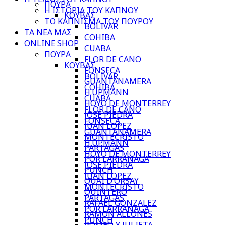
ΠΟΥΡΑ
Η ΙΣΤΟΡΙΑ ΤΟΥ ΚΑΠΝΟΥ
ΚΟΥΒΑΣ
ΤΟ ΚΑΠΝΙΣΜΑ ΤΟΥ ΠΟΥΡΟΥ
BOLIVAR
ΤΑ ΝΕΑ ΜΑΣ
COHIBA
ONLINE SHOP
CUABA
ΠΟΥΡΑ
FLOR DE CANO
ΚΟΥΒΑΣ
FONSECA
BOLIVAR
GUANTANAMERA
COHIBA
H.UPMANN
CUABA
HOYO DE MONTERREY
FLOR DE CANO
JOSE PIEDRA
FONSECA
JUAN LOPEZ
GUANTANAMERA
MONTECRISTO
H.UPMANN
PARTAGAS
HOYO DE MONTERREY
POR LARRANAGA
JOSE PIEDRA
PUNCH
JUAN LOPEZ
QUAI D’ORSAY
MONTECRISTO
QUINTERO
PARTAGAS
RAFAEL GONZALEZ
POR LARRANAGA
RAMON ALLONES
PUNCH