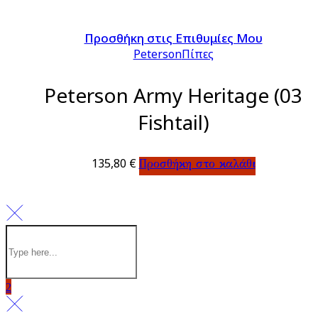
Προσθήκη στις Επιθυμίες Μου
Peterson
Πίπες
Peterson Army Heritage (03
Fishtail)
135,80
€
Προσθήκη στο καλάθι