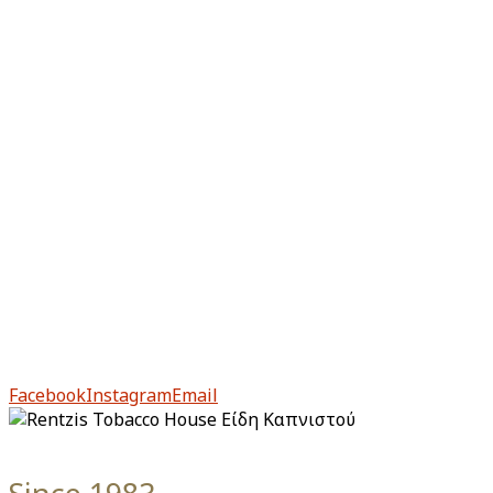
Πολιτική απορρήτου
Πληρωμή & Παραλαβή
Επιστροφές & Ακυρώσεις
Από το 1983, το Rentzis Tobacco House είναι ιστορικό
στέκι για τους μυημένους αλλά και για τους νέους
λάτρεις του καπνού.
Facebook
Instagram
Email