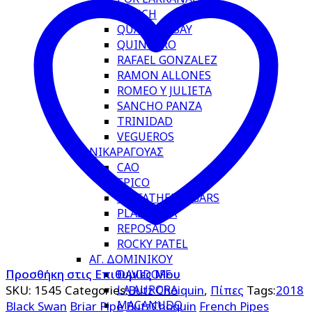
PUNCH
QUAI D’ORSAY
QUINTERO
RAFAEL GONZALEZ
RAMON ALLONES
ROMEO Y JULIETA
SANCHO PANZA
TRINIDAD
VEGUEROS
ΝΙΚΑΡΑΓΟΥΑΣ
CAO
EPICO
MY FATHER CIGARS
PLASENCIA
REPOSADO
ROCKY PATEL
ΑΓ. ΔΟΜΙΝΙΚΟΥ
Προσθήκη στις Επιθυμίες Μου
DAVIDOFF
LA AURORA
SKU:
1545
Categories:
Butz Choiquin
,
Πίπες
Tags:
2018
MACANUDO
Black Swan
Briar Pipe
ButzChoquin
French Pipes