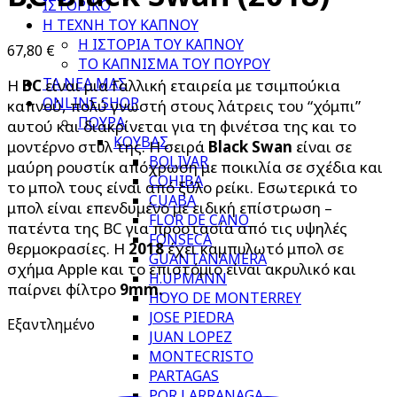
ΙΣΤΟΡΙΚΟ
Η ΤΕΧΝΗ ΤΟΥ ΚΑΠΝΟΥ
Η ΙΣΤΟΡΙΑ ΤΟΥ ΚΑΠΝΟΥ
67,80
€
ΤΟ ΚΑΠΝΙΣΜΑ ΤΟΥ ΠΟΥΡΟΥ
ΤΑ ΝΕΑ ΜΑΣ
Η
BC
είναι μια Γαλλική εταιρεία με τσιμπούκια
ONLINE SHOP
καπνού, πολύ γνωστή στους λάτρεις του “χόμπι”
ΠΟΥΡΑ
αυτού και διακρίνεται για τη φινέτσα της και το
ΚΟΥΒΑΣ
μοντέρνο στυλ της. Η σειρά
Black Swan
είναι σε
BOLIVAR
μαύρη ρουστίκ απόχρωση με ποικιλία σε σχέδια και
COHIBA
το μπολ τους είναι από ξύλο ρείκι. Εσωτερικά το
CUABA
μπολ είναι επενδυμένο με ειδική επίστρωση –
FLOR DE CANO
πατέντα της BC για προστασία από τις υψηλές
FONSECA
θερμοκρασίες. Η
2018
έχει καμπυλωτό μπολ σε
GUANTANAMERA
σχήμα Apple και το επιστόμιο είναι ακρυλικό και
H.UPMANN
παίρνει φίλτρο
9mm.
HOYO DE MONTERREY
JOSE PIEDRA
Εξαντλημένο
JUAN LOPEZ
MONTECRISTO
PARTAGAS
POR LARRANAGA