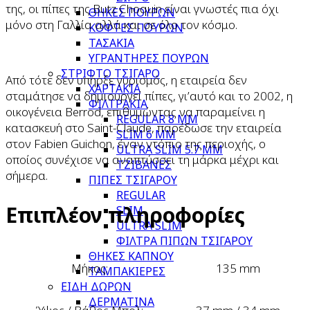
της, οι πίπες της Butz Choquin είναι γνωστές πια όχι
ΘΗΚΕΣ ΠΟΥΡΩΝ
μόνο στη Γαλλία αλλά και σε όλο τον κόσμο.
ΚΟΦΤΕΣ ΠΟΥΡΩΝ
ΤΑΣΑΚΙΑ
ΥΓΡΑΝΤΗΡΕΣ ΠΟΥΡΩΝ
ΣΤΡΙΦΤΟ ΤΣΙΓΑΡΟ
Από τότε δεν υπήρξε γυρισμός, η εταιρεία δεν
ΧΑΡΤΑΚΙΑ
σταμάτησε να δημιουργεί πίπες, γι’αυτό και το 2002, η
ΦΙΛΤΡΑΚΙΑ
οικογένεια Berrod, επιθυμώντας να παραμείνει η
REGULAR 8 MM
κατασκευή στο Saint-Claude, παρέδωσε την εταιρεία
SLIM 6 MM
στον Fabien Guichon, έναν ντόπιο της περιοχής, ο
ULTRA SLIM 5.7 MM
οποίος συνέχισε να αναπτύσσει τη μάρκα μέχρι και
ΤΖΙΒΑΝΕΣ
σήμερα.
ΠΙΠΕΣ ΤΣΙΓΑΡΟΥ
REGULAR
Επιπλέον πληροφορίες
SLIM
ULTRA SLIM
ΦΙΛΤΡΑ ΠΙΠΩΝ ΤΣΙΓΑΡΟΥ
ΘΗΚΕΣ ΚΑΠΝΟΥ
Μήκος:
135 mm
ΤΑΜΠΑΚΙΕΡΕΣ
ΕΙΔΗ ΔΩΡΩΝ
ΔΕΡΜΑΤΙΝΑ