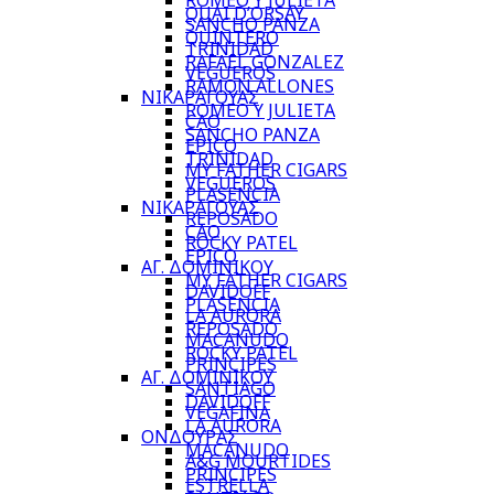
ROMEO Y JULIETA
QUAI D’ORSAY
SANCHO PANZA
QUINTERO
TRINIDAD
RAFAEL GONZALEZ
VEGUEROS
RAMON ALLONES
ΝΙΚΑΡΑΓΟΥΑΣ
ROMEO Y JULIETA
CAO
SANCHO PANZA
EPICO
TRINIDAD
MY FATHER CIGARS
VEGUEROS
PLASENCIA
ΝΙΚΑΡΑΓΟΥΑΣ
REPOSADO
CAO
ROCKY PATEL
EPICO
ΑΓ. ΔΟΜΙΝΙΚΟΥ
MY FATHER CIGARS
DAVIDOFF
PLASENCIA
LA AURORA
REPOSADO
MACANUDO
ROCKY PATEL
PRINCIPES
ΑΓ. ΔΟΜΙΝΙΚΟΥ
SANTIAGO
DAVIDOFF
VEGAFINA
LA AURORA
ΟΝΔΟΥΡΑΣ
MACANUDO
A&G MOURTIDES
PRINCIPES
ESTRELLA