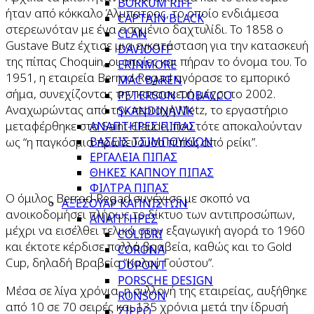
BORKUM RIFF
ήταν από κόκκαλο Άλμπατρος, το οποίο ενδιάμεσα
CAPTAIN BLACK
στερεωνόταν με ένα ασημένιο δαχτυλίδι. Το 1858 ο
CLAN
Gustave Butz έχτισε μια εγκατάσταση για την κατασκευή
DAVIDOFF
της πίπας Choquin, οι οποίες και πήραν το όνομα του. Το
ERINMORE
1951, η εταιρεία Berrod-Regad αγόρασε το εμπορικό
MAC BAREN
σήμα, συνεχίζοντας την κατασκευή μέχρι το 2002.
PETERSON TOBACCO
Αναχωρώντας από την περιοχή Metz, το εργαστήριο
SKANDINAVIK
μεταφέρθηκε στο Saint-Claude, που τότε αποκαλούνταν
ΑΝΑΠΤΗΡΕΣ ΠΙΠΑΣ
ως “η παγκόσμια πρωτεύουσα πίπας από ρείκι”.
ΒΑΣΕΙΣ ΤΣΙΜΠΟΥΚΙΩΝ
ΕΡΓΑΛΕΙΑ ΠΙΠΑΣ
ΘΗΚΕΣ ΚΑΠΝΟΥ ΠΙΠΑΣ
ΦΙΛΤΡΑ ΠΙΠΑΣ
Ο όμιλος Berrod-Regad συνέχισε με σκοπό να
ΑΞΕΣΟΥΑΡ ΚΑΠΝΙΣΤΩΝ
ανοικοδομήσει πλήρως το δίκτυο των αντιπροσώπων,
ΑΝΑΠΤΗΡΕΣ
μέχρι να εισέλθει τελικά στην εξαγωγική αγορά το 1960
COLIBRI
και έκτοτε κέρδισε πολλά βραβεία, καθώς και το Gold
CORONA
Cup, δηλαδή Βραβείο “Καλού Γούστου”.
DUPONT
PORSCHE DESIGN
Μέσα σε λίγα χρόνια, η συλλογή της εταιρείας, αυξήθηκε
RONSON
από 10 σε 70 σειρές και 135 χρόνια μετά την ίδρυσή
ZIPPO