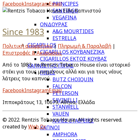
Facebook
Instagram
Email
PRINCIPES
SANTIAGO
VEGAFINA
ΟΝΔΟΥΡΑΣ
Since 1983
A&G MOURTIDES
ESTRELLA
CIGARILLOS
Πολιτική απορρήτου
|
Πληρωμή & Παραλαβή
|
CIGARILLOS ΚΟΥΒΑΝΕΖΙΚΑ
Επιστροφές & Ακυρώσεις
CIGARILLOS ΕΚΤΟΣ ΚΟΥΒΑΣ
Από το 1983, το Rentzis Tobacco House είναι ιστορικό
ΚΑΠΝΙΣΤΗΣ ΠΙΠΑΣ
στέκι για τους μυημένους αλλά και για τους νέους
ΠΙΠΕΣ
λάτρεις του καπνού.
BUTZ CHOIQUIN
FALCON
Facebook
Instagram
Email
PETERSON
SAVINELLI
Ιπποκράτους 13, 10679, Αθήνα, Ελλάδα
STANWELL
VAUEN
© 2022. Rentzis Tobacco House. All rights reserved.
ΑΛΛΕΣ ΕΤΑΙΡΕΙΕΣ
created by
Web Dr
ΚΑΠΝΟΙ
AMPHORA