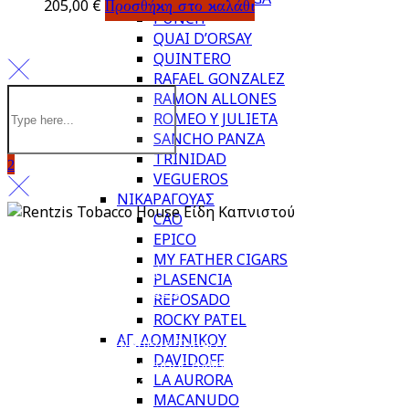
205,00
€
Προσθήκη στο καλάθι
PUNCH
QUAI D’ORSAY
QUINTERO
RAFAEL GONZALEZ
RAMON ALLONES
ROMEO Y JULIETA
SANCHO PANZA
TRINIDAD
VEGUEROS
ΝΙΚΑΡΑΓΟΥΑΣ
CAO
EPICO
Πολιτική απορρήτου
MY FATHER CIGARS
Πληρωμή & Παραλαβή
PLASENCIA
Επιστροφές & Ακυρώσεις
REPOSADO
ROCKY PATEL
ΑΓ. ΔΟΜΙΝΙΚΟΥ
Από το 1983, το Rentzis Tobacco House είναι ιστορικό
DAVIDOFF
στέκι για τους μυημένους αλλά και για τους νέους
LA AURORA
λάτρεις του καπνού.
MACANUDO