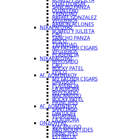
ROMEO Y JULIETA
QUAI D’ORSAY
SANCHO PANZA
QUINTERO
TRINIDAD
RAFAEL GONZALEZ
VEGUEROS
RAMON ALLONES
ΝΙΚΑΡΑΓΟΥΑΣ
ROMEO Y JULIETA
CAO
SANCHO PANZA
EPICO
TRINIDAD
MY FATHER CIGARS
VEGUEROS
PLASENCIA
ΝΙΚΑΡΑΓΟΥΑΣ
REPOSADO
CAO
ROCKY PATEL
EPICO
ΑΓ. ΔΟΜΙΝΙΚΟΥ
MY FATHER CIGARS
DAVIDOFF
PLASENCIA
LA AURORA
REPOSADO
MACANUDO
ROCKY PATEL
PRINCIPES
ΑΓ. ΔΟΜΙΝΙΚΟΥ
SANTIAGO
DAVIDOFF
VEGAFINA
LA AURORA
ΟΝΔΟΥΡΑΣ
MACANUDO
A&G MOURTIDES
PRINCIPES
ESTRELLA