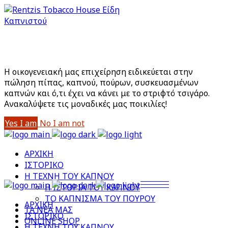
Είστε άνω των 18;
Με την είσοδό σας στο site αποδέχεστε την Πολιτική
Απορρήτου μας
Η οικογενειακή μας επιχείρηση ειδικεύεται στην
πώληση πίπας, καπνού, πούρων, συσκευασμένων
καπνών και ό,τι έχει να κάνει με το στριφτό τσιγάρο.
Aνακαλύψετε τις μοναδικές μας ποικιλίες!
Yes I am
No I am not
ΑΡΧΙΚΗ
ΙΣΤΟΡΙΚΟ
Η ΤΕΧΝΗ ΤΟΥ ΚΑΠΝΟΥ
Η ΙΣΤΟΡΙΑ ΤΟΥ ΚΑΠΝΟΥ
ΤΟ ΚΑΠΝΙΣΜΑ ΤΟΥ ΠΟΥΡΟΥ
ΑΡΧΙΚΗ
ΤΑ ΝΕΑ ΜΑΣ
ΙΣΤΟΡΙΚΟ
ONLINE SHOP
Η ΤΕΧΝΗ ΤΟΥ ΚΑΠΝΟΥ