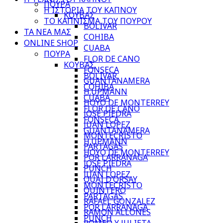
ΠΟΥΡΑ
Η ΙΣΤΟΡΙΑ ΤΟΥ ΚΑΠΝΟΥ
ΚΟΥΒΑΣ
ΤΟ ΚΑΠΝΙΣΜΑ ΤΟΥ ΠΟΥΡΟΥ
BOLIVAR
ΤΑ ΝΕΑ ΜΑΣ
COHIBA
ONLINE SHOP
CUABA
ΠΟΥΡΑ
FLOR DE CANO
ΚΟΥΒΑΣ
FONSECA
BOLIVAR
GUANTANAMERA
COHIBA
H.UPMANN
CUABA
HOYO DE MONTERREY
FLOR DE CANO
JOSE PIEDRA
FONSECA
JUAN LOPEZ
GUANTANAMERA
MONTECRISTO
H.UPMANN
PARTAGAS
HOYO DE MONTERREY
POR LARRANAGA
JOSE PIEDRA
PUNCH
JUAN LOPEZ
QUAI D’ORSAY
MONTECRISTO
QUINTERO
PARTAGAS
RAFAEL GONZALEZ
POR LARRANAGA
RAMON ALLONES
PUNCH