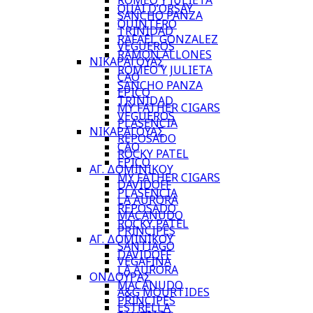
ROMEO Y JULIETA
QUAI D’ORSAY
SANCHO PANZA
QUINTERO
TRINIDAD
RAFAEL GONZALEZ
VEGUEROS
RAMON ALLONES
ΝΙΚΑΡΑΓΟΥΑΣ
ROMEO Y JULIETA
CAO
SANCHO PANZA
EPICO
TRINIDAD
MY FATHER CIGARS
VEGUEROS
PLASENCIA
ΝΙΚΑΡΑΓΟΥΑΣ
REPOSADO
CAO
ROCKY PATEL
EPICO
ΑΓ. ΔΟΜΙΝΙΚΟΥ
MY FATHER CIGARS
DAVIDOFF
PLASENCIA
LA AURORA
REPOSADO
MACANUDO
ROCKY PATEL
PRINCIPES
ΑΓ. ΔΟΜΙΝΙΚΟΥ
SANTIAGO
DAVIDOFF
VEGAFINA
LA AURORA
ΟΝΔΟΥΡΑΣ
MACANUDO
A&G MOURTIDES
PRINCIPES
ESTRELLA