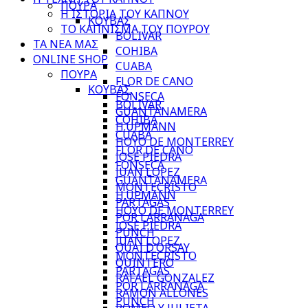
ΠΟΥΡΑ
Η ΙΣΤΟΡΙΑ ΤΟΥ ΚΑΠΝΟΥ
ΚΟΥΒΑΣ
ΤΟ ΚΑΠΝΙΣΜΑ ΤΟΥ ΠΟΥΡΟΥ
BOLIVAR
ΤΑ ΝΕΑ ΜΑΣ
COHIBA
ONLINE SHOP
CUABA
ΠΟΥΡΑ
FLOR DE CANO
ΚΟΥΒΑΣ
FONSECA
BOLIVAR
GUANTANAMERA
COHIBA
H.UPMANN
CUABA
HOYO DE MONTERREY
FLOR DE CANO
JOSE PIEDRA
FONSECA
JUAN LOPEZ
GUANTANAMERA
MONTECRISTO
H.UPMANN
PARTAGAS
HOYO DE MONTERREY
POR LARRANAGA
JOSE PIEDRA
PUNCH
JUAN LOPEZ
QUAI D’ORSAY
MONTECRISTO
QUINTERO
PARTAGAS
RAFAEL GONZALEZ
POR LARRANAGA
RAMON ALLONES
PUNCH