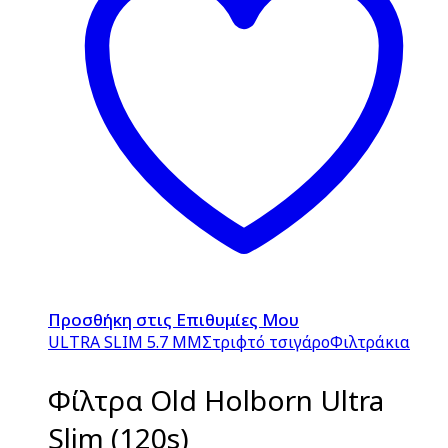
Προσθήκη στις Επιθυμίες Μου
ULTRA SLIM 5.7 MM
Στριφτό τσιγάρο
Φιλτράκια
Φίλτρα Old Holborn Ultra
Slim (120s)