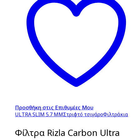
Προσθήκη στις Επιθυμίες Μου
ULTRA SLIM 5.7 MM
Στριφτό τσιγάρο
Φιλτράκια
Φίλτρα Rizla Carbon Ultra