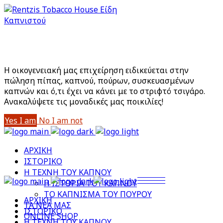
Είστε άνω των 18;
Με την είσοδό σας στο site αποδέχεστε την Πολιτική
Απορρήτου μας
Η οικογενειακή μας επιχείρηση ειδικεύεται στην
πώληση πίπας, καπνού, πούρων, συσκευασμένων
καπνών και ό,τι έχει να κάνει με το στριφτό τσιγάρο.
Aνακαλύψετε τις μοναδικές μας ποικιλίες!
Yes I am
No I am not
ΑΡΧΙΚΗ
ΙΣΤΟΡΙΚΟ
Η ΤΕΧΝΗ ΤΟΥ ΚΑΠΝΟΥ
Η ΙΣΤΟΡΙΑ ΤΟΥ ΚΑΠΝΟΥ
ΤΟ ΚΑΠΝΙΣΜΑ ΤΟΥ ΠΟΥΡΟΥ
ΑΡΧΙΚΗ
ΤΑ ΝΕΑ ΜΑΣ
ΙΣΤΟΡΙΚΟ
ONLINE SHOP
Η ΤΕΧΝΗ ΤΟΥ ΚΑΠΝΟΥ