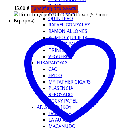
PUNCH
15,00
€
Προσθήκη στο καλάθι
QUAI D’ORSAY
QUINTERO
RAFAEL GONZALEZ
RAMON ALLONES
ROMEO Y JULIETA
SANCHO PANZA
TRINIDAD
VEGUEROS
ΝΙΚΑΡΑΓΟΥΑΣ
CAO
EPICO
MY FATHER CIGARS
PLASENCIA
REPOSADO
ROCKY PATEL
ΑΓ. ΔΟΜΙΝΙΚΟΥ
DAVIDOFF
LA AURORA
MACANUDO