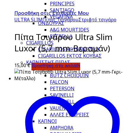
PRINCIPES
SANTIAGO
Προσθήκη στις Επιθυμίες Μου
VEGAFINA
ULTRA SLIM
Πίπες Τσιγάρου
Στριφτό τσιγάρο
ΟΝΔΟΥΡΑΣ
A&G MOURTIDES
Πίπα Τσιγάρου Ultra Slim
ESTRELLA
CIGARILLOS
Luxor (5,7 mm-Βεραμάν)
CIGARILLOS ΚΟΥΒΑΝΕΖΙΚΑ
CIGARILLOS ΕΚΤΟΣ ΚΟΥΒΑΣ
ΚΑΠΝΙΣΤΗΣ ΠΙΠΑΣ
15,00
€
Προσθήκη στο καλάθι
ΠΙΠΕΣ
BUTZ CHOIQUIN
FALCON
PETERSON
SAVINELLI
STANWELL
VAUEN
ΑΛΛΕΣ ΕΤΑΙΡΕΙΕΣ
ΚΑΠΝΟΙ
AMPHORA