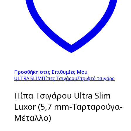
Προσθήκη στις Επιθυμίες Μου
ULTRA SLIM
Πίπες Τσιγάρου
Στριφτό τσιγάρο
Πίπα Τσιγάρου Ultra Slim
Luxor (5,7 mm-Ταρταρούγα-
Μέταλλο)