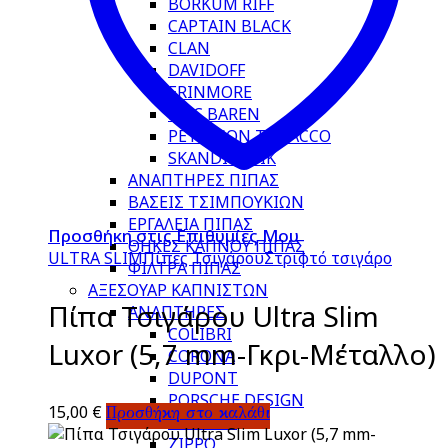
BORKUM RIFF
CAPTAIN BLACK
CLAN
DAVIDOFF
ERINMORE
MAC BAREN
PETERSON TOBACCO
SKANDINAVIK
ΑΝΑΠΤΗΡΕΣ ΠΙΠΑΣ
ΒΑΣΕΙΣ ΤΣΙΜΠΟΥΚΙΩΝ
ΕΡΓΑΛΕΙΑ ΠΙΠΑΣ
Προσθήκη στις Επιθυμίες Μου
ΘΗΚΕΣ ΚΑΠΝΟΥ ΠΙΠΑΣ
ULTRA SLIM
Πίπες Τσιγάρου
Στριφτό τσιγάρο
ΦΙΛΤΡΑ ΠΙΠΑΣ
ΑΞΕΣΟΥΑΡ ΚΑΠΝΙΣΤΩΝ
Πίπα Τσιγάρου Ultra Slim
ΑΝΑΠΤΗΡΕΣ
COLIBRI
Luxor (5,7 mm-Γκρι-Μέταλλο)
CORONA
DUPONT
PORSCHE DESIGN
15,00
€
Προσθήκη στο καλάθι
RONSON
ZIPPO