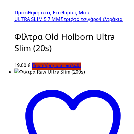
Προσθήκη στις Επιθυμίες Μου
ULTRA SLIM 5.7 MM
Στριφτό τσιγάρο
Φιλτράκια
Φίλτρα Old Holborn Ultra
Slim (20s)
19,00
€
Προσθήκη στο καλάθι