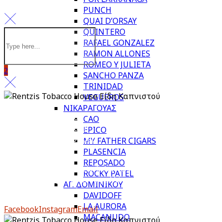
PUNCH
QUAI D’ORSAY
QUINTERO
RAFAEL GONZALEZ
RAMON ALLONES
ROMEO Y JULIETA
SANCHO PANZA
TRINIDAD
VEGUEROS
ΝΙΚΑΡΑΓΟΥΑΣ
Πολιτική απορρήτου
CAO
Πληρωμή & Παραλαβή
EPICO
Επιστροφές & Ακυρώσεις
MY FATHER CIGARS
PLASENCIA
REPOSADO
Από το 1983, το Rentzis Tobacco House είναι ιστορικό
ROCKY PATEL
στέκι για τους μυημένους αλλά και για τους νέους
ΑΓ. ΔΟΜΙΝΙΚΟΥ
λάτρεις του καπνού.
DAVIDOFF
LA AURORA
Facebook
Instagram
Email
MACANUDO