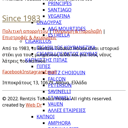
PRINCIPES
SANTIAGO
Since 1983
VEGAFINA
ΟΝΔΟΥΡΑΣ
A&G MOURTIDES
Πολιτική απορρήτου
|
Πληρωμή & Παραλαβή
|
ESTRELLA
Επιστροφές & Ακυρώσεις
CIGARILLOS
CIGARILLOS ΚΟΥΒΑΝΕΖΙΚΑ
Από το 1983, το Rentzis Tobacco House είναι ιστορικό
CIGARILLOS ΕΚΤΟΣ ΚΟΥΒΑΣ
στέκι για τους μυημένους αλλά και για τους νέους
ΚΑΠΝΙΣΤΗΣ ΠΙΠΑΣ
λάτρεις του καπνού.
ΠΙΠΕΣ
Facebook
Instagram
Email
BUTZ CHOIQUIN
FALCON
Ιπποκράτους 13, 10679, Αθήνα, Ελλάδα
PETERSON
SAVINELLI
STANWELL
© 2022. Rentzis Tobacco House. All rights reserved.
VAUEN
created by
Web Dr
ΑΛΛΕΣ ΕΤΑΙΡΕΙΕΣ
ΚΑΠΝΟΙ
AMPHORA