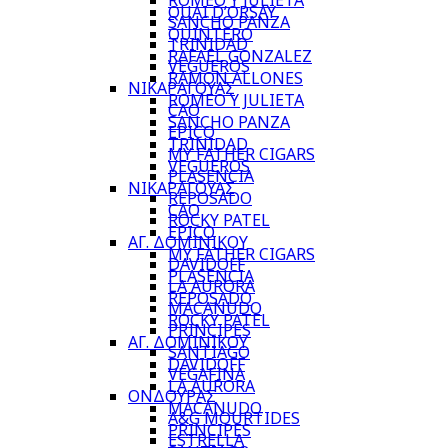
ROMEO Y JULIETA
QUAI D’ORSAY
SANCHO PANZA
QUINTERO
TRINIDAD
RAFAEL GONZALEZ
VEGUEROS
RAMON ALLONES
ΝΙΚΑΡΑΓΟΥΑΣ
ROMEO Y JULIETA
CAO
SANCHO PANZA
EPICO
TRINIDAD
MY FATHER CIGARS
VEGUEROS
PLASENCIA
ΝΙΚΑΡΑΓΟΥΑΣ
REPOSADO
CAO
ROCKY PATEL
EPICO
ΑΓ. ΔΟΜΙΝΙΚΟΥ
MY FATHER CIGARS
DAVIDOFF
PLASENCIA
LA AURORA
REPOSADO
MACANUDO
ROCKY PATEL
PRINCIPES
ΑΓ. ΔΟΜΙΝΙΚΟΥ
SANTIAGO
DAVIDOFF
VEGAFINA
LA AURORA
ΟΝΔΟΥΡΑΣ
MACANUDO
A&G MOURTIDES
PRINCIPES
ESTRELLA