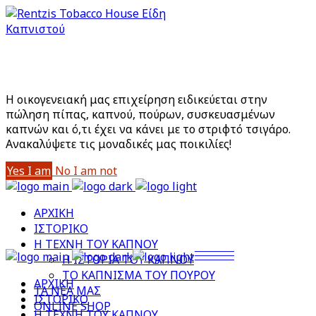
Είστε άνω των 18;
Με την είσοδό σας στο site αποδέχεστε την Πολιτική
Απορρήτου μας
Η οικογενειακή μας επιχείρηση ειδικεύεται στην
πώληση πίπας, καπνού, πούρων, συσκευασμένων
καπνών και ό,τι έχει να κάνει με το στριφτό τσιγάρο.
Aνακαλύψετε τις μοναδικές μας ποικιλίες!
Yes I am
No I am not
ΑΡΧΙΚΗ
ΙΣΤΟΡΙΚΟ
Η ΤΕΧΝΗ ΤΟΥ ΚΑΠΝΟΥ
Η ΙΣΤΟΡΙΑ ΤΟΥ ΚΑΠΝΟΥ
ΤΟ ΚΑΠΝΙΣΜΑ ΤΟΥ ΠΟΥΡΟΥ
ΑΡΧΙΚΗ
ΤΑ ΝΕΑ ΜΑΣ
ΙΣΤΟΡΙΚΟ
ONLINE SHOP
Η ΤΕΧΝΗ ΤΟΥ ΚΑΠΝΟΥ