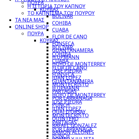
ΠΟΥΡΑ
Η ΙΣΤΟΡΙΑ ΤΟΥ ΚΑΠΝΟΥ
ΚΟΥΒΑΣ
ΤΟ ΚΑΠΝΙΣΜΑ ΤΟΥ ΠΟΥΡΟΥ
BOLIVAR
ΤΑ ΝΕΑ ΜΑΣ
COHIBA
ONLINE SHOP
CUABA
ΠΟΥΡΑ
FLOR DE CANO
ΚΟΥΒΑΣ
FONSECA
BOLIVAR
GUANTANAMERA
COHIBA
H.UPMANN
CUABA
HOYO DE MONTERREY
FLOR DE CANO
JOSE PIEDRA
FONSECA
JUAN LOPEZ
GUANTANAMERA
MONTECRISTO
H.UPMANN
PARTAGAS
HOYO DE MONTERREY
POR LARRANAGA
JOSE PIEDRA
PUNCH
JUAN LOPEZ
QUAI D’ORSAY
MONTECRISTO
QUINTERO
PARTAGAS
RAFAEL GONZALEZ
POR LARRANAGA
RAMON ALLONES
PUNCH