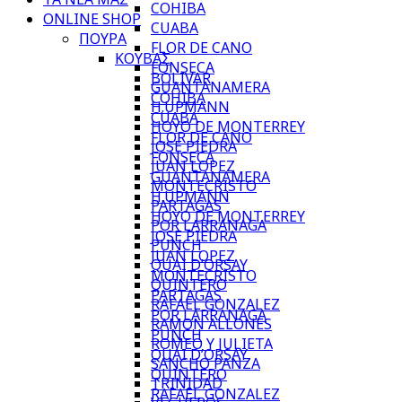
COHIBA
ONLINE SHOP
CUABA
ΠΟΥΡΑ
FLOR DE CANO
ΚΟΥΒΑΣ
FONSECA
BOLIVAR
GUANTANAMERA
COHIBA
H.UPMANN
CUABA
HOYO DE MONTERREY
FLOR DE CANO
JOSE PIEDRA
FONSECA
JUAN LOPEZ
GUANTANAMERA
MONTECRISTO
H.UPMANN
PARTAGAS
HOYO DE MONTERREY
POR LARRANAGA
JOSE PIEDRA
PUNCH
JUAN LOPEZ
QUAI D’ORSAY
MONTECRISTO
QUINTERO
PARTAGAS
RAFAEL GONZALEZ
POR LARRANAGA
RAMON ALLONES
PUNCH
ROMEO Y JULIETA
QUAI D’ORSAY
SANCHO PANZA
QUINTERO
TRINIDAD
RAFAEL GONZALEZ