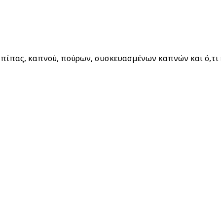
 Απορρήτου μας
πίπας, καπνού, πούρων, συσκευασμένων καπνών και ό,τι έ