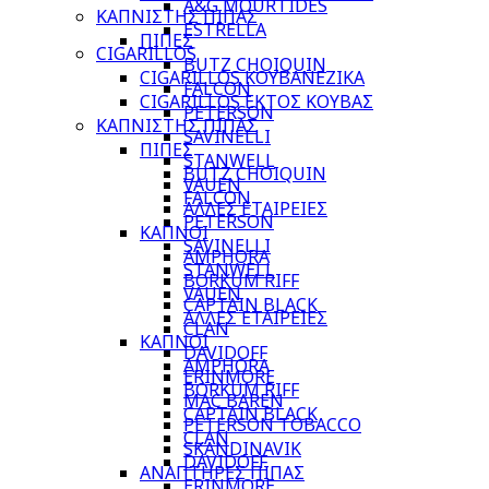
A&G MOURTIDES
ΚΑΠΝΙΣΤΗΣ ΠΙΠΑΣ
ESTRELLA
ΠΙΠΕΣ
CIGARILLOS
BUTZ CHOIQUIN
CIGARILLOS ΚΟΥΒΑΝΕΖΙΚΑ
FALCON
CIGARILLOS ΕΚΤΟΣ ΚΟΥΒΑΣ
PETERSON
ΚΑΠΝΙΣΤΗΣ ΠΙΠΑΣ
SAVINELLI
ΠΙΠΕΣ
STANWELL
BUTZ CHOIQUIN
VAUEN
FALCON
ΑΛΛΕΣ ΕΤΑΙΡΕΙΕΣ
PETERSON
ΚΑΠΝΟΙ
SAVINELLI
AMPHORA
STANWELL
BORKUM RIFF
VAUEN
CAPTAIN BLACK
ΑΛΛΕΣ ΕΤΑΙΡΕΙΕΣ
CLAN
ΚΑΠΝΟΙ
DAVIDOFF
AMPHORA
ERINMORE
BORKUM RIFF
MAC BAREN
CAPTAIN BLACK
PETERSON TOBACCO
CLAN
SKANDINAVIK
DAVIDOFF
ΑΝΑΠΤΗΡΕΣ ΠΙΠΑΣ
ERINMORE