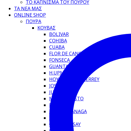
ΤΟ ΚΑΠΝΙΣΜΑ ΤΟΥ ΠΟΥΡΟΥ
ΤΑ ΝΕΑ ΜΑΣ
ONLINE SHOP
ΠΟΥΡΑ
ΚΟΥΒΑΣ
BOLIVAR
COHIBA
CUABA
FLOR DE CANO
FONSECA
GUANTANAMERA
H.UPMANN
HOYO DE MONTERREY
JOSE PIEDRA
JUAN LOPEZ
MONTECRISTO
PARTAGAS
POR LARRANAGA
PUNCH
QUAI D’ORSAY
QUINTERO