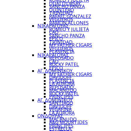
ROMEO Y JULIETA
QUAI D’ORSAY
SANCHO PANZA
QUINTERO
TRINIDAD
RAFAEL GONZALEZ
VEGUEROS
RAMON ALLONES
ΝΙΚΑΡΑΓΟΥΑΣ
ROMEO Y JULIETA
CAO
SANCHO PANZA
EPICO
TRINIDAD
MY FATHER CIGARS
VEGUEROS
PLASENCIA
ΝΙΚΑΡΑΓΟΥΑΣ
REPOSADO
CAO
ROCKY PATEL
EPICO
ΑΓ. ΔΟΜΙΝΙΚΟΥ
MY FATHER CIGARS
DAVIDOFF
PLASENCIA
LA AURORA
REPOSADO
MACANUDO
ROCKY PATEL
PRINCIPES
ΑΓ. ΔΟΜΙΝΙΚΟΥ
SANTIAGO
DAVIDOFF
VEGAFINA
LA AURORA
ΟΝΔΟΥΡΑΣ
MACANUDO
A&G MOURTIDES
PRINCIPES
ESTRELLA