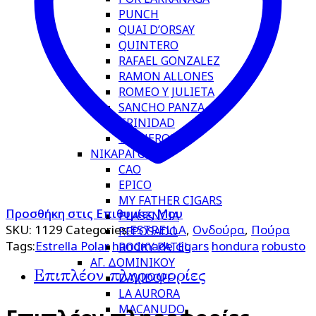
PUNCH
QUAI D’ORSAY
QUINTERO
RAFAEL GONZALEZ
RAMON ALLONES
ROMEO Y JULIETA
SANCHO PANZA
TRINIDAD
VEGUEROS
ΝΙΚΑΡΑΓΟΥΑΣ
CAO
EPICO
MY FATHER CIGARS
Προσθήκη στις Επιθυμίες Μου
PLASENCIA
SKU:
1129
Categories:
ESTRELLA
,
Ονδούρα
,
Πούρα
REPOSADO
Tags:
Estrella Polar
handmade cigars
hondura
robusto
ROCKY PATEL
ΑΓ. ΔΟΜΙΝΙΚΟΥ
Επιπλέον πληροφορίες
DAVIDOFF
LA AURORA
MACANUDO