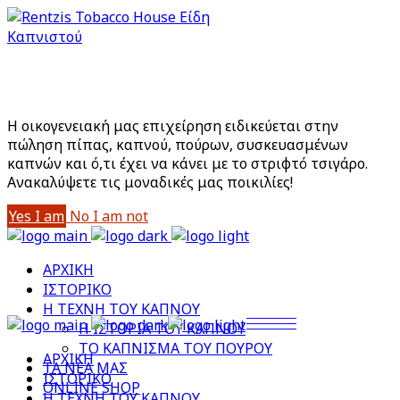
Είστε άνω των 18;
Με την είσοδό σας στο site αποδέχεστε την Πολιτική
Απορρήτου μας
Η οικογενειακή μας επιχείρηση ειδικεύεται στην
πώληση πίπας, καπνού, πούρων, συσκευασμένων
καπνών και ό,τι έχει να κάνει με το στριφτό τσιγάρο.
Aνακαλύψετε τις μοναδικές μας ποικιλίες!
Yes I am
No I am not
ΑΡΧΙΚΗ
ΙΣΤΟΡΙΚΟ
Η ΤΕΧΝΗ ΤΟΥ ΚΑΠΝΟΥ
Η ΙΣΤΟΡΙΑ ΤΟΥ ΚΑΠΝΟΥ
ΤΟ ΚΑΠΝΙΣΜΑ ΤΟΥ ΠΟΥΡΟΥ
ΑΡΧΙΚΗ
ΤΑ ΝΕΑ ΜΑΣ
ΙΣΤΟΡΙΚΟ
ONLINE SHOP
Η ΤΕΧΝΗ ΤΟΥ ΚΑΠΝΟΥ