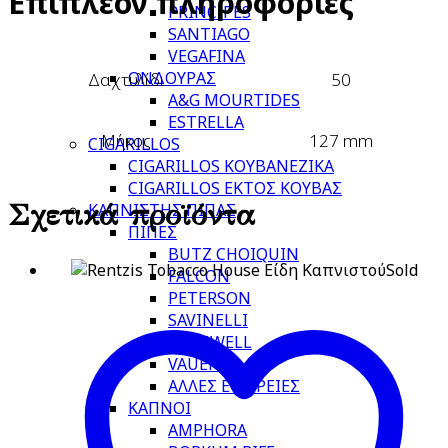
Επιπλέον πληροφορίες
PRINCIPES
SANTIAGO
VEGAFINA
ΟΝΔΟΥΡΑΣ
Δαχτυλίδι
50
A&G MOURTIDES
ESTRELLA
Μήκος
127 mm
CIGARILLOS
CIGARILLOS ΚΟΥΒΑΝΕΖΙΚΑ
CIGARILLOS ΕΚΤΟΣ ΚΟΥΒΑΣ
Σχετικά προϊόντα
ΚΑΠΝΙΣΤΗΣ ΠΙΠΑΣ
ΠΙΠΕΣ
BUTZ CHOIQUIN
Sold
FALCON
PETERSON
SAVINELLI
STANWELL
VAUEN
ΑΛΛΕΣ ΕΤΑΙΡΕΙΕΣ
ΚΑΠΝΟΙ
AMPHORA