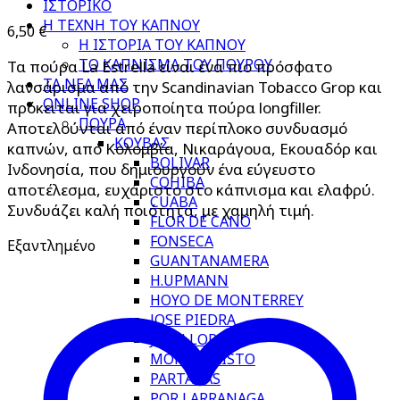
ΙΣΤΟΡΙΚΟ
Η ΤΕΧΝΗ ΤΟΥ ΚΑΠΝΟΥ
6,50
€
Η ΙΣΤΟΡΙΑ ΤΟΥ ΚΑΠΝΟΥ
ΤΟ ΚΑΠΝΙΣΜΑ ΤΟΥ ΠΟΥΡΟΥ
Τα πούρα La Estrella είναι ένα πιο πρόσφατο
ΤΑ ΝΕΑ ΜΑΣ
λανσάρισμα από την Scandinavian Tobacco Grop και
ONLINE SHOP
πρόκειται για χειροποίητα πούρα longfiller.
ΠΟΥΡΑ
Αποτελούνται από έναν περίπλοκο συνδυασμό
ΚΟΥΒΑΣ
καπνών, από Κολομβία, Νικαράγουα, Εκουαδόρ και
BOLIVAR
Ινδονησία, που δημιουργούν ένα εύγευστο
COHIBA
αποτέλεσμα, ευχάριστο στο κάπνισμα και ελαφρύ.
CUABA
Συνδυάζει καλή ποιότητα, με χαμηλή τιμή.
FLOR DE CANO
FONSECA
Εξαντλημένο
GUANTANAMERA
H.UPMANN
HOYO DE MONTERREY
JOSE PIEDRA
JUAN LOPEZ
MONTECRISTO
PARTAGAS
POR LARRANAGA