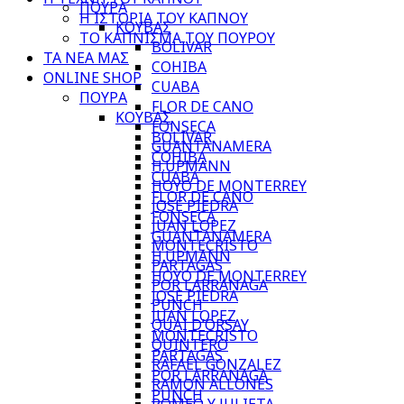
ΠΟΥΡΑ
Η ΙΣΤΟΡΙΑ ΤΟΥ ΚΑΠΝΟΥ
ΚΟΥΒΑΣ
ΤΟ ΚΑΠΝΙΣΜΑ ΤΟΥ ΠΟΥΡΟΥ
BOLIVAR
ΤΑ ΝΕΑ ΜΑΣ
COHIBA
ONLINE SHOP
CUABA
ΠΟΥΡΑ
FLOR DE CANO
ΚΟΥΒΑΣ
FONSECA
BOLIVAR
GUANTANAMERA
COHIBA
H.UPMANN
CUABA
HOYO DE MONTERREY
FLOR DE CANO
JOSE PIEDRA
FONSECA
JUAN LOPEZ
GUANTANAMERA
MONTECRISTO
H.UPMANN
PARTAGAS
HOYO DE MONTERREY
POR LARRANAGA
JOSE PIEDRA
PUNCH
JUAN LOPEZ
QUAI D’ORSAY
MONTECRISTO
QUINTERO
PARTAGAS
RAFAEL GONZALEZ
POR LARRANAGA
RAMON ALLONES
PUNCH