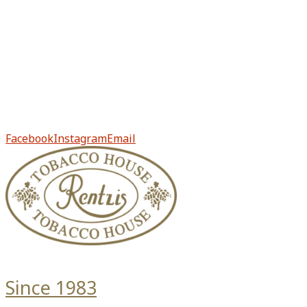
Πολιτική απορρήτου
Πληρωμή & Παραλαβή
Επιστροφές & Ακυρώσεις
Από το 1983, το Rentzis Tobacco House είναι ιστορικό
στέκι για τους μυημένους αλλά και για τους νέους
λάτρεις του καπνού.
Facebook
Instagram
Email
Since 1983