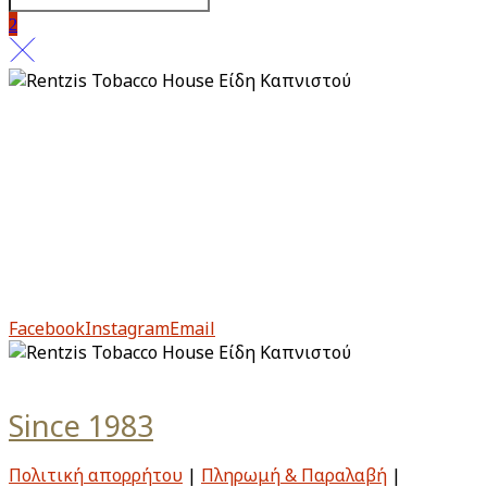
Πολιτική απορρήτου
Πληρωμή & Παραλαβή
Επιστροφές & Ακυρώσεις
Από το 1983, το Rentzis Tobacco House είναι ιστορικό
στέκι για τους μυημένους αλλά και για τους νέους
λάτρεις του καπνού.
Facebook
Instagram
Email
Since 1983
Πολιτική απορρήτου
|
Πληρωμή & Παραλαβή
|