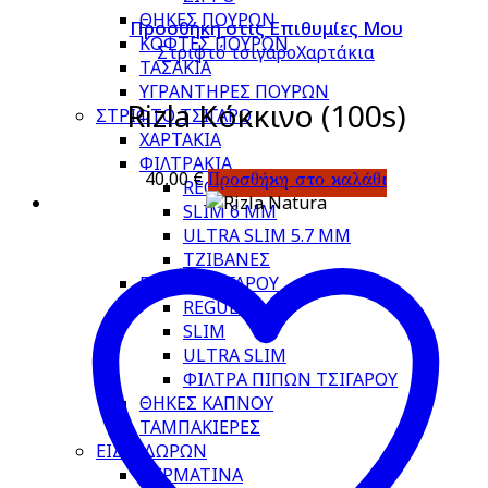
ΘΗΚΕΣ ΠΟΥΡΩΝ
Προσθήκη στις Επιθυμίες Μου
ΚΟΦΤΕΣ ΠΟΥΡΩΝ
Στριφτό τσιγάρο
Χαρτάκια
ΤΑΣΑΚΙΑ
ΥΓΡΑΝΤΗΡΕΣ ΠΟΥΡΩΝ
Rizla Κόκκινο (100s)
ΣΤΡΙΦΤΟ ΤΣΙΓΑΡΟ
ΧΑΡΤΑΚΙΑ
ΦΙΛΤΡΑΚΙΑ
40,00
€
Προσθήκη στο καλάθι
REGULAR 8 MM
SLIM 6 MM
ULTRA SLIM 5.7 MM
ΤΖΙΒΑΝΕΣ
ΠΙΠΕΣ ΤΣΙΓΑΡΟΥ
REGULAR
SLIM
ULTRA SLIM
ΦΙΛΤΡΑ ΠΙΠΩΝ ΤΣΙΓΑΡΟΥ
ΘΗΚΕΣ ΚΑΠΝΟΥ
ΤΑΜΠΑΚΙΕΡΕΣ
ΕΙΔΗ ΔΩΡΩΝ
ΔΕΡΜΑΤΙΝΑ