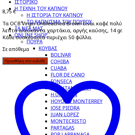
ΙΣΤΟΡΙΚΟ
Η ΤΕΧΝΗ ΤΟΥ ΚΑΠΝΟΥ
8,75
€
Η ΙΣΤΟΡΙΑ ΤΟΥ ΚΑΠΝΟΥ
ΤΟ ΚΑΠΝΙΣΜΑ ΤΟΥ ΠΟΥΡΟΥ
Τα OCB Virgin Unbleached Brown είναι καφέ πολύ
ΤΑ ΝΕΑ ΜΑΣ
λεπτά αλεύκαντα χαρτάκια, αργής καύσης, 14 gr.
ONLINE SHOP
Κάθε συσκευασία περιέχει 50 φύλλα.
ΠΟΥΡΑ
ΚΟΥΒΑΣ
Σε απόθεμα
BOLIVAR
COHIBA
Προσθήκη στο καλάθι
CUABA
FLOR DE CANO
FONSECA
GUANTANAMERA
H.UPMANN
HOYO DE MONTERREY
JOSE PIEDRA
JUAN LOPEZ
MONTECRISTO
PARTAGAS
POR LARRANAGA