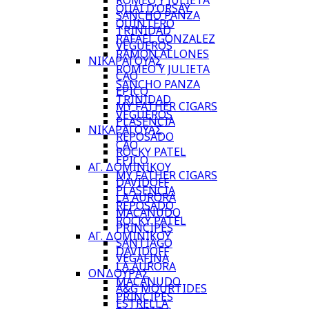
ROMEO Y JULIETA
QUAI D’ORSAY
SANCHO PANZA
QUINTERO
TRINIDAD
RAFAEL GONZALEZ
VEGUEROS
RAMON ALLONES
ΝΙΚΑΡΑΓΟΥΑΣ
ROMEO Y JULIETA
CAO
SANCHO PANZA
EPICO
TRINIDAD
MY FATHER CIGARS
VEGUEROS
PLASENCIA
ΝΙΚΑΡΑΓΟΥΑΣ
REPOSADO
CAO
ROCKY PATEL
EPICO
ΑΓ. ΔΟΜΙΝΙΚΟΥ
MY FATHER CIGARS
DAVIDOFF
PLASENCIA
LA AURORA
REPOSADO
MACANUDO
ROCKY PATEL
PRINCIPES
ΑΓ. ΔΟΜΙΝΙΚΟΥ
SANTIAGO
DAVIDOFF
VEGAFINA
LA AURORA
ΟΝΔΟΥΡΑΣ
MACANUDO
A&G MOURTIDES
PRINCIPES
ESTRELLA