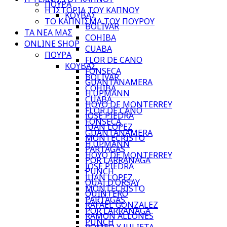
ΠΟΥΡΑ
Η ΙΣΤΟΡΙΑ ΤΟΥ ΚΑΠΝΟΥ
ΚΟΥΒΑΣ
ΤΟ ΚΑΠΝΙΣΜΑ ΤΟΥ ΠΟΥΡΟΥ
BOLIVAR
ΤΑ ΝΕΑ ΜΑΣ
COHIBA
ONLINE SHOP
CUABA
ΠΟΥΡΑ
FLOR DE CANO
ΚΟΥΒΑΣ
FONSECA
BOLIVAR
GUANTANAMERA
COHIBA
H.UPMANN
CUABA
HOYO DE MONTERREY
FLOR DE CANO
JOSE PIEDRA
FONSECA
JUAN LOPEZ
GUANTANAMERA
MONTECRISTO
H.UPMANN
PARTAGAS
HOYO DE MONTERREY
POR LARRANAGA
JOSE PIEDRA
PUNCH
JUAN LOPEZ
QUAI D’ORSAY
MONTECRISTO
QUINTERO
PARTAGAS
RAFAEL GONZALEZ
POR LARRANAGA
RAMON ALLONES
PUNCH