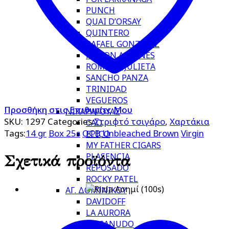
PUNCH
QUAI D’ORSAY
QUINTERO
RAFAEL GONZALEZ
RAMON ALLONES
ROMEO Y JULIETA
SANCHO PANZA
TRINIDAD
VEGUEROS
Προσθήκη στις Επιθυμίες Μου
ΝΙΚΑΡΑΓΟΥΑΣ
SKU:
1297
Categories:
Στριφτό τσιγάρο
,
Χαρτάκια
CAO
Tags:
14 gr
Box 25s
OCB
Unbleached Brown
Virgin
EPICO
MY FATHER CIGARS
PLASENCIA
Σχετικά προϊόντα
REPOSADO
ROCKY PATEL
ΑΓ. ΔΟΜΙΝΙΚΟΥ
DAVIDOFF
LA AURORA
MACANUDO