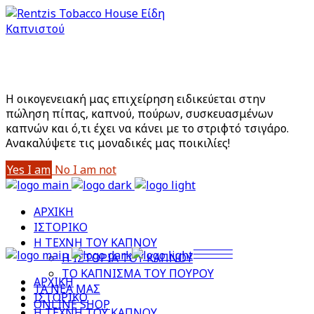
Είστε άνω των 18;
Με την είσοδό σας στο site αποδέχεστε την Πολιτική
Απορρήτου μας
Η οικογενειακή μας επιχείρηση ειδικεύεται στην
πώληση πίπας, καπνού, πούρων, συσκευασμένων
καπνών και ό,τι έχει να κάνει με το στριφτό τσιγάρο.
Aνακαλύψετε τις μοναδικές μας ποικιλίες!
Yes I am
No I am not
ΑΡΧΙΚΗ
ΙΣΤΟΡΙΚΟ
Η ΤΕΧΝΗ ΤΟΥ ΚΑΠΝΟΥ
Η ΙΣΤΟΡΙΑ ΤΟΥ ΚΑΠΝΟΥ
ΤΟ ΚΑΠΝΙΣΜΑ ΤΟΥ ΠΟΥΡΟΥ
ΑΡΧΙΚΗ
ΤΑ ΝΕΑ ΜΑΣ
ΙΣΤΟΡΙΚΟ
ONLINE SHOP
Η ΤΕΧΝΗ ΤΟΥ ΚΑΠΝΟΥ