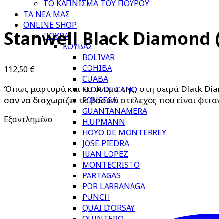
ΤΟ ΚΑΠΝΙΣΜΑ ΤΟΥ ΠΟΥΡΟΥ
ΤΑ ΝΕΑ ΜΑΣ
ONLINE SHOP
Stanwell Black Diamond 
ΠΟΥΡΑ
ΚΟΥΒΑΣ
BOLIVAR
COHIBA
112,50
€
CUABA
Όπως μαρτυρά και το όνομα της, στη σειρά Dlack Di
FLOR DE CANO
σαν να διαχωρίζει το βασικό στέλεχος που είναι φτιαγ
FONSECA
GUANTANAMERA
Εξαντλημένο
H.UPMANN
HOYO DE MONTERREY
JOSE PIEDRA
JUAN LOPEZ
MONTECRISTO
PARTAGAS
POR LARRANAGA
PUNCH
QUAI D’ORSAY
QUINTERO