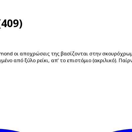
(409)
amond οι αποχρώσεις της βασίζονται στην σκουρόχρωμη
μένο από ξύλο ρείκι, απ’ το επιστόμιο (ακριλικό). Παί