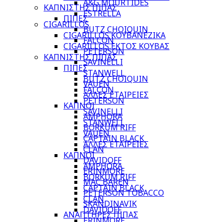
A&G MOURTIDES
ΚΑΠΝΙΣΤΗΣ ΠΙΠΑΣ
ESTRELLA
ΠΙΠΕΣ
CIGARILLOS
BUTZ CHOIQUIN
CIGARILLOS ΚΟΥΒΑΝΕΖΙΚΑ
FALCON
CIGARILLOS ΕΚΤΟΣ ΚΟΥΒΑΣ
PETERSON
ΚΑΠΝΙΣΤΗΣ ΠΙΠΑΣ
SAVINELLI
ΠΙΠΕΣ
STANWELL
BUTZ CHOIQUIN
VAUEN
FALCON
ΑΛΛΕΣ ΕΤΑΙΡΕΙΕΣ
PETERSON
ΚΑΠΝΟΙ
SAVINELLI
AMPHORA
STANWELL
BORKUM RIFF
VAUEN
CAPTAIN BLACK
ΑΛΛΕΣ ΕΤΑΙΡΕΙΕΣ
CLAN
ΚΑΠΝΟΙ
DAVIDOFF
AMPHORA
ERINMORE
BORKUM RIFF
MAC BAREN
CAPTAIN BLACK
PETERSON TOBACCO
CLAN
SKANDINAVIK
DAVIDOFF
ΑΝΑΠΤΗΡΕΣ ΠΙΠΑΣ
ERINMORE