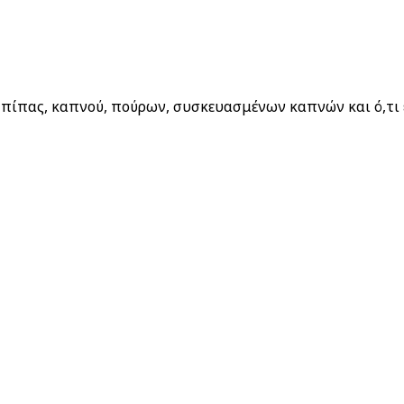
 Απορρήτου μας
πίπας, καπνού, πούρων, συσκευασμένων καπνών και ό,τι έ