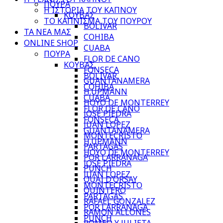
ΠΟΥΡΑ
Η ΙΣΤΟΡΙΑ ΤΟΥ ΚΑΠΝΟΥ
ΚΟΥΒΑΣ
ΤΟ ΚΑΠΝΙΣΜΑ ΤΟΥ ΠΟΥΡΟΥ
BOLIVAR
ΤΑ ΝΕΑ ΜΑΣ
COHIBA
ONLINE SHOP
CUABA
ΠΟΥΡΑ
FLOR DE CANO
ΚΟΥΒΑΣ
FONSECA
BOLIVAR
GUANTANAMERA
COHIBA
H.UPMANN
CUABA
HOYO DE MONTERREY
FLOR DE CANO
JOSE PIEDRA
FONSECA
JUAN LOPEZ
GUANTANAMERA
MONTECRISTO
H.UPMANN
PARTAGAS
HOYO DE MONTERREY
POR LARRANAGA
JOSE PIEDRA
PUNCH
JUAN LOPEZ
QUAI D’ORSAY
MONTECRISTO
QUINTERO
PARTAGAS
RAFAEL GONZALEZ
POR LARRANAGA
RAMON ALLONES
PUNCH