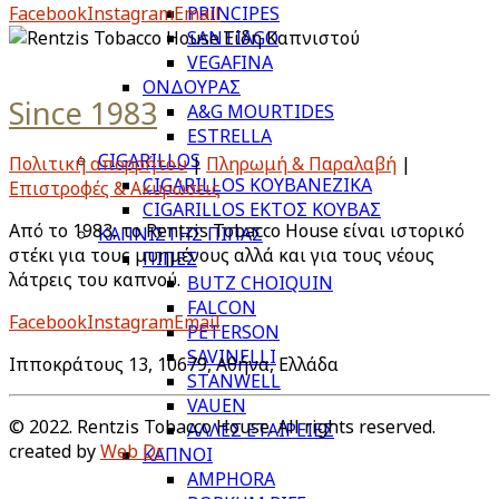
Facebook
Instagram
Email
PRINCIPES
SANTIAGO
VEGAFINA
ΟΝΔΟΥΡΑΣ
Since 1983
A&G MOURTIDES
ESTRELLA
CIGARILLOS
Πολιτική απορρήτου
|
Πληρωμή & Παραλαβή
|
CIGARILLOS ΚΟΥΒΑΝΕΖΙΚΑ
Επιστροφές & Ακυρώσεις
CIGARILLOS ΕΚΤΟΣ ΚΟΥΒΑΣ
Από το 1983, το Rentzis Tobacco House είναι ιστορικό
ΚΑΠΝΙΣΤΗΣ ΠΙΠΑΣ
στέκι για τους μυημένους αλλά και για τους νέους
ΠΙΠΕΣ
λάτρεις του καπνού.
BUTZ CHOIQUIN
FALCON
Facebook
Instagram
Email
PETERSON
SAVINELLI
Ιπποκράτους 13, 10679, Αθήνα, Ελλάδα
STANWELL
VAUEN
© 2022. Rentzis Tobacco House. All rights reserved.
ΑΛΛΕΣ ΕΤΑΙΡΕΙΕΣ
created by
Web Dr
ΚΑΠΝΟΙ
AMPHORA