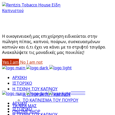
Είστε άνω των 18;
Με την είσοδό σας στο site αποδέχεστε την Πολιτική
Απορρήτου μας
Η οικογενειακή μας επιχείρηση ειδικεύεται στην
πώληση πίπας, καπνού, πούρων, συσκευασμένων
καπνών και ό,τι έχει να κάνει με το στριφτό τσιγάρο.
Aνακαλύψετε τις μοναδικές μας ποικιλίες!
Yes I am
No I am not
ΑΡΧΙΚΗ
ΙΣΤΟΡΙΚΟ
Η ΤΕΧΝΗ ΤΟΥ ΚΑΠΝΟΥ
Η ΙΣΤΟΡΙΑ ΤΟΥ ΚΑΠΝΟΥ
ΤΟ ΚΑΠΝΙΣΜΑ ΤΟΥ ΠΟΥΡΟΥ
ΑΡΧΙΚΗ
ΤΑ ΝΕΑ ΜΑΣ
ΙΣΤΟΡΙΚΟ
ONLINE SHOP
Η ΤΕΧΝΗ ΤΟΥ ΚΑΠΝΟΥ