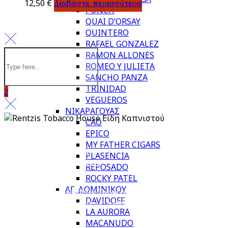
12,50
€
Διαβάστε περισσότερα
PUNCH
QUAI D’ORSAY
QUINTERO
RAFAEL GONZALEZ
RAMON ALLONES
ROMEO Y JULIETA
SANCHO PANZA
TRINIDAD
VEGUEROS
ΝΙΚΑΡΑΓΟΥΑΣ
CAO
EPICO
Πολιτική απορρήτου
MY FATHER CIGARS
Πληρωμή & Παραλαβή
PLASENCIA
Επιστροφές & Ακυρώσεις
REPOSADO
ROCKY PATEL
ΑΓ. ΔΟΜΙΝΙΚΟΥ
Από το 1983, το Rentzis Tobacco House είναι ιστορικό
DAVIDOFF
στέκι για τους μυημένους αλλά και για τους νέους
LA AURORA
λάτρεις του καπνού.
MACANUDO