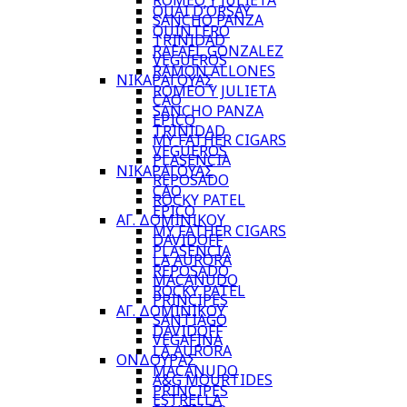
ROMEO Y JULIETA
QUAI D’ORSAY
SANCHO PANZA
QUINTERO
TRINIDAD
RAFAEL GONZALEZ
VEGUEROS
RAMON ALLONES
ΝΙΚΑΡΑΓΟΥΑΣ
ROMEO Y JULIETA
CAO
SANCHO PANZA
EPICO
TRINIDAD
MY FATHER CIGARS
VEGUEROS
PLASENCIA
ΝΙΚΑΡΑΓΟΥΑΣ
REPOSADO
CAO
ROCKY PATEL
EPICO
ΑΓ. ΔΟΜΙΝΙΚΟΥ
MY FATHER CIGARS
DAVIDOFF
PLASENCIA
LA AURORA
REPOSADO
MACANUDO
ROCKY PATEL
PRINCIPES
ΑΓ. ΔΟΜΙΝΙΚΟΥ
SANTIAGO
DAVIDOFF
VEGAFINA
LA AURORA
ΟΝΔΟΥΡΑΣ
MACANUDO
A&G MOURTIDES
PRINCIPES
ESTRELLA